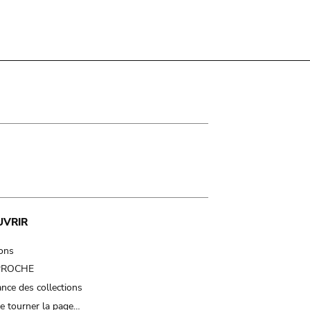
UVRIR
ions
 PROCHE
nce des collections
e tourner la page…