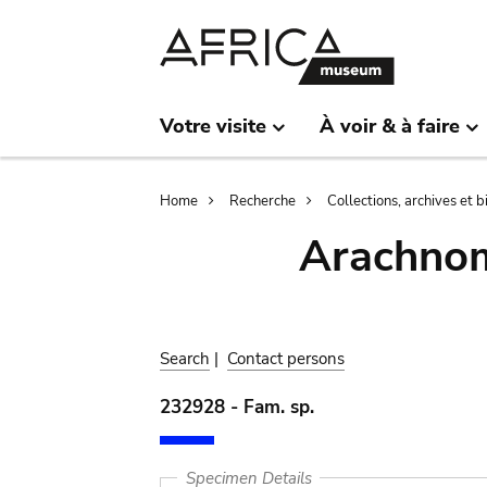
Skip
Skip
to
to
main
search
content
Votre visite
À voir & à faire
Breadcrumb
Home
Recherche
Collections, archives et 
Arachnom
Search
|
Contact persons
232928 - Fam. sp.
Specimen Details