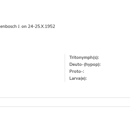
enbosch J.
on
24-25.X.1952
Tritonymph(s):
Deuto-(hypop):
Proto-:
Larva(e):