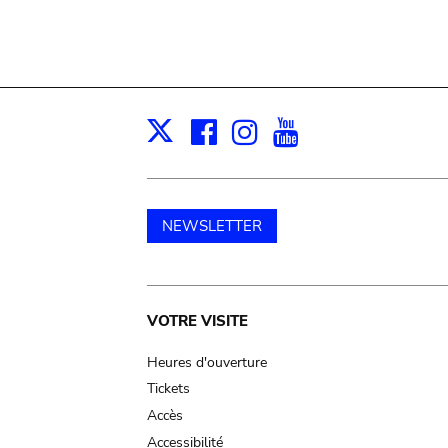
Facebook
Instagram
Youtube
Print
X
NEWSLETTER
Main
VOTRE VISITE
navigation
Heures d'ouverture
Tickets
Accès
Accessibilité