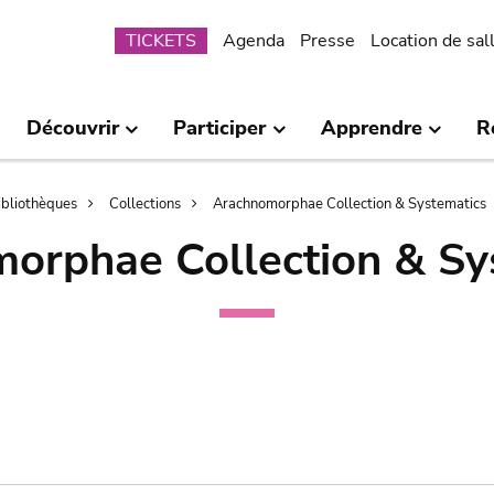
Submenu
TICKETS
Agenda
Presse
Location de sal
Découvrir
Participer
Apprendre
R
bibliothèques
Collections
Arachnomorphae Collection & Systematics
orphae Collection & Sy