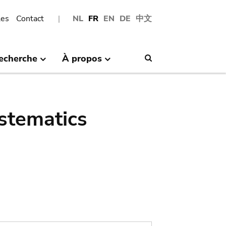
les
Contact
NL
FR
EN
DE
中文
echerche
À propos
Search
stematics