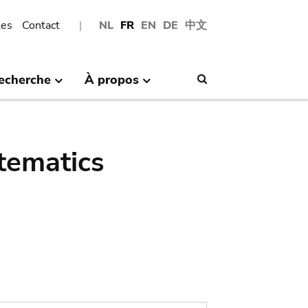
les
Contact
NL
FR
EN
DE
中文
echerche
À propos
Search
tematics