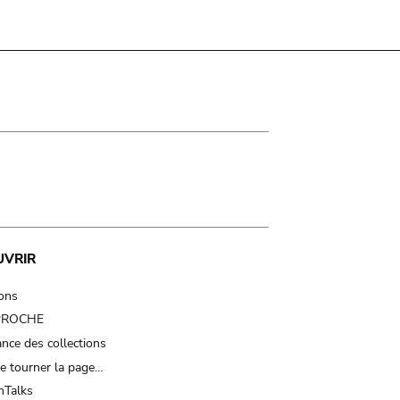
UVRIR
ions
 PROCHE
nce des collections
e tourner la page…
Talks