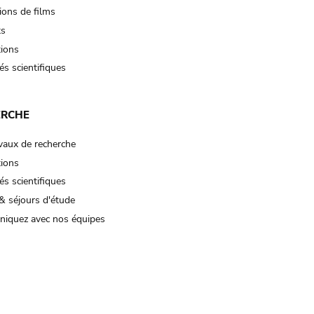
ions de films
ts
tions
és scientifiques
ERCHE
vaux de recherche
tions
és scientifiques
& séjours d'étude
iquez avec nos équipes