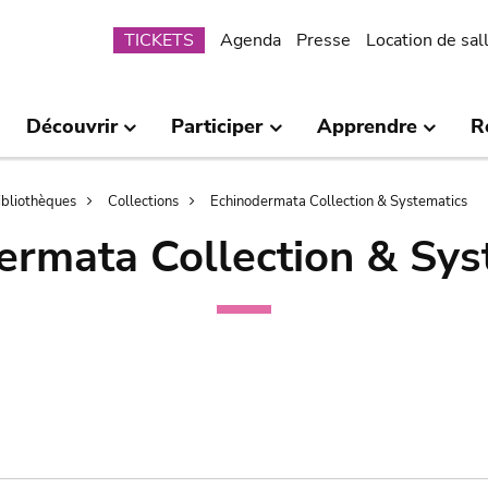
Submenu
TICKETS
Agenda
Presse
Location de sal
Découvrir
Participer
Apprendre
R
bibliothèques
Collections
Echinodermata Collection & Systematics
ermata Collection & Sys