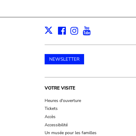
Facebook
Instagram
Youtube
Print
X
NEWSLETTER
Main
VOTRE VISITE
navigation
Heures d'ouverture
Tickets
Accès
Accessibilité
Un musée pour les familles