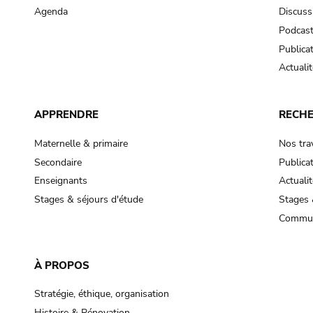
Agenda
Discuss
Podcas
Publica
Actualit
APPRENDRE
RECH
Maternelle & primaire
Nos tra
Secondaire
Publica
Enseignants
Actualit
Stages & séjours d'étude
Stages 
Commun
À PROPOS
Stratégie, éthique, organisation
Histoire & Rénovation