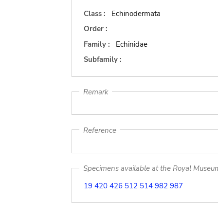
Class :
Echinodermata
Order :
Family :
Echinidae
Subfamily :
Remark
Reference
Specimens available at the Royal Museum 
19
420
426
512
514
982
987