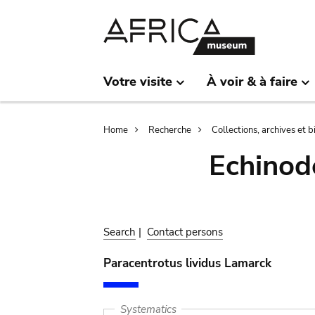
Skip
Skip
to
to
main
search
content
Votre visite
À voir & à faire
Breadcrumb
Home
Recherche
Collections, archives et 
Echinod
Search
|
Contact persons
Paracentrotus lividus Lamarck
Systematics