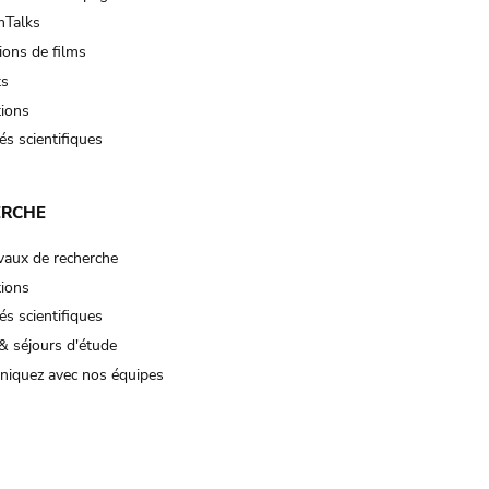
Talks
ions de films
ts
tions
és scientifiques
ERCHE
vaux de recherche
tions
és scientifiques
& séjours d'étude
iquez avec nos équipes