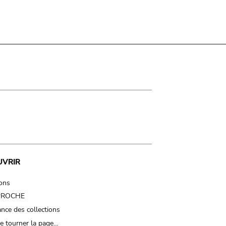
UVRIR
ions
 PROCHE
nce des collections
e tourner la page…