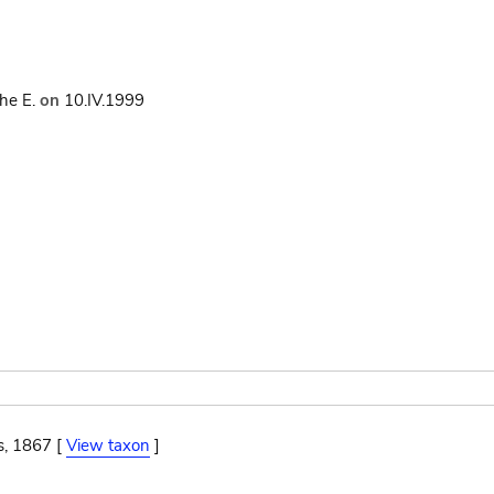
he E.
on
10.IV.1999
s, 1867 [
View taxon
]