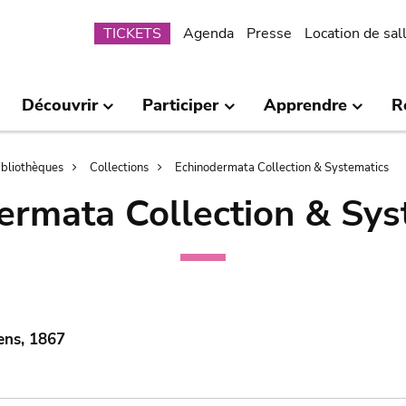
Submenu
TICKETS
Agenda
Presse
Location de sal
Découvrir
Participer
Apprendre
R
bibliothèques
Collections
Echinodermata Collection & Systematics
ermata Collection & Sys
ens, 1867