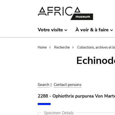
Skip
Skip
to
to
main
search
content
Votre visite
À voir & à faire
Breadcrumb
Home
Recherche
Collections, archives et 
Echinod
Search
|
Contact persons
2288 - Ophiothrix purpurea Von Mart
Specimen Details