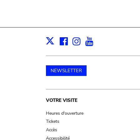
Facebook
Instagram
Youtube
Print
X
NEWSLETTER
Main
VOTRE VISITE
navigation
Heures d'ouverture
Tickets
Accès
Accessibilité