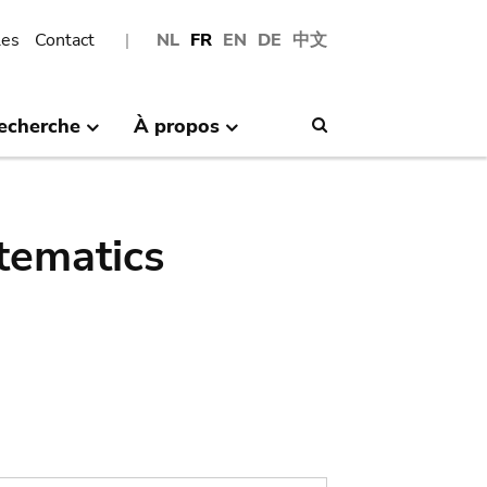
les
Contact
NL
FR
EN
DE
中文
echerche
À propos
Search
tematics