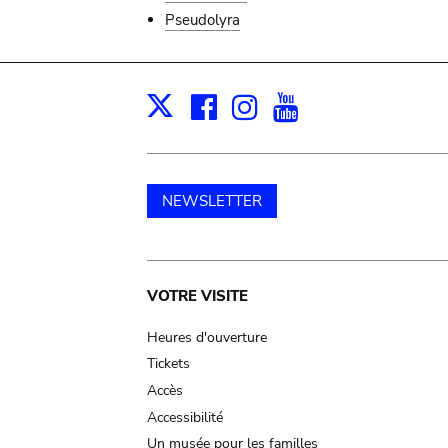
Pseudolyra
Facebook
Instagram
Youtube
Print
X
NEWSLETTER
Main
VOTRE VISITE
navigation
Heures d'ouverture
Tickets
Accès
Accessibilité
Un musée pour les familles