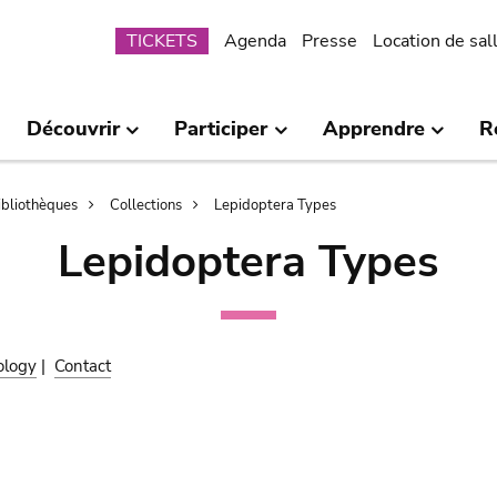
Submenu
TICKETS
Agenda
Presse
Location de sal
Découvrir
Participer
Apprendre
R
bibliothèques
Collections
Lepidoptera Types
Lepidoptera Types
ology
|
Contact