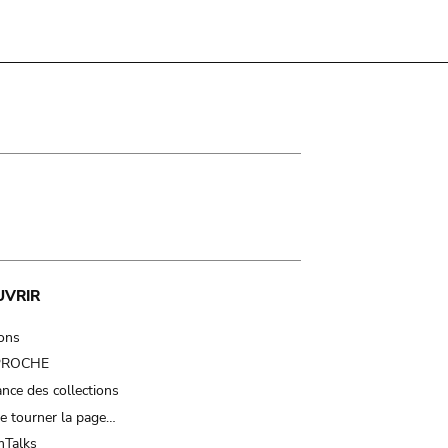
UVRIR
ions
 PROCHE
nce des collections
e tourner la page…
Talks