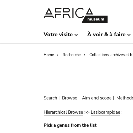
Skip
Skip
to
to
main
search
content
Votre visite
À voir & à faire
Breadcrumb
Home
Recherche
Collections, archives et 
Search
|
Browse
|
Aim and scope
|
Method
Hierarchical Browse
>>
Lasiocampidae
:
Pick a genus from the list