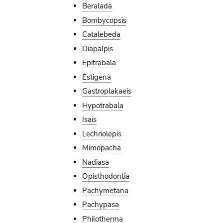
Beralada
Bombycopsis
Catalebeda
Diapalpis
Epitrabala
Estigena
Gastroplakaeis
Hypotrabala
Isais
Lechriolepis
Mimopacha
Nadiasa
Opisthodontia
Pachymetana
Pachypasa
Philotherma