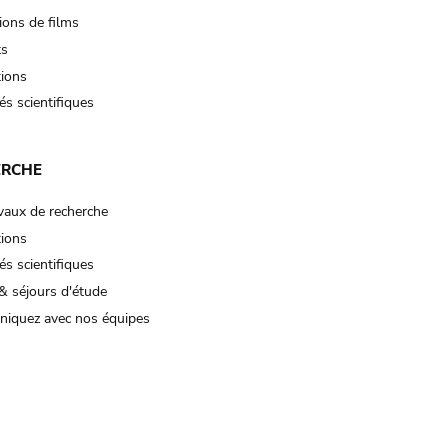
ions de films
ts
tions
és scientifiques
ERCHE
vaux de recherche
tions
és scientifiques
& séjours d'étude
iquez avec nos équipes