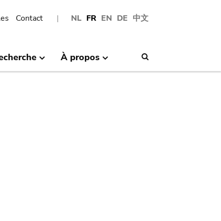
les
Contact
NL
FR
EN
DE
中文
echerche
À propos
Search