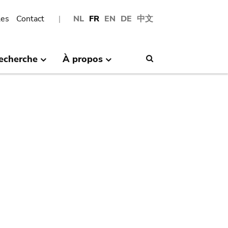
les
Contact
NL
FR
EN
DE
中文
echerche
À propos
Search