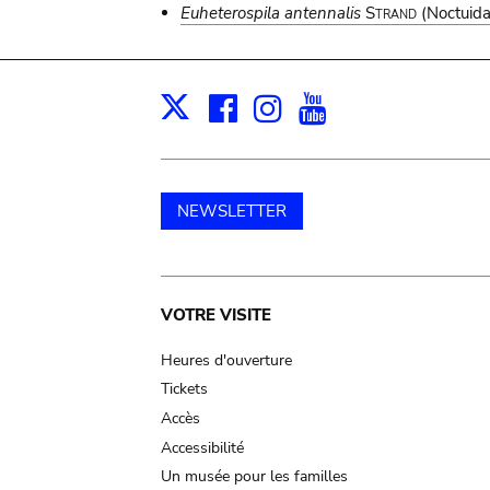
Euheterospila antennalis
Strand
(Noctuida
Facebook
Instagram
Youtube
Print
X
NEWSLETTER
Main
VOTRE VISITE
navigation
Heures d'ouverture
Tickets
Accès
Accessibilité
Un musée pour les familles