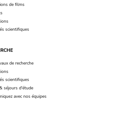
ions de films
ts
tions
és scientifiques
ERCHE
vaux de recherche
tions
és scientifiques
& séjours d'étude
iquez avec nos équipes