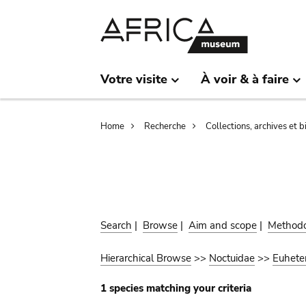
Skip
Skip
to
to
main
search
content
Votre visite
À voir & à faire
Breadcrumb
Home
Recherche
Collections, archives et 
Search
|
Browse
|
Aim and scope
|
Method
Hierarchical Browse
>>
Noctuidae
>>
Euheter
1 species matching your criteria