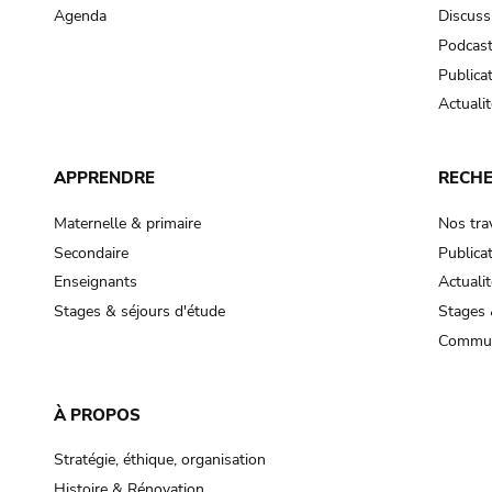
Agenda
Discuss
Podcas
Publica
Actualit
APPRENDRE
RECH
Maternelle & primaire
Nos tra
Secondaire
Publica
Enseignants
Actualit
Stages & séjours d'étude
Stages 
Commun
À PROPOS
Stratégie, éthique, organisation
Histoire & Rénovation