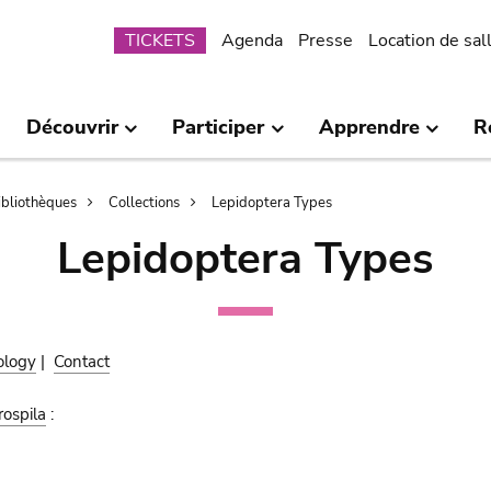
Submenu
TICKETS
Agenda
Presse
Location de sal
Découvrir
Participer
Apprendre
R
bibliothèques
Collections
Lepidoptera Types
Lepidoptera Types
ology
|
Contact
ospila
: