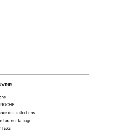
UVRIR
ions
 PROCHE
nce des collections
e tourner la page…
Talks