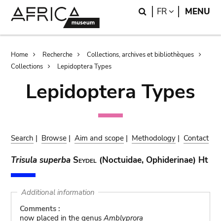
Skip
Skip
Search
LANGUAGE
FR
MENU
to
to
main
search
content
Breadcrumb
Home
Recherche
Collections, archives et bibliothèques
Collections
Lepidoptera Types
Lepidoptera Types
Search
|
Browse
|
Aim and scope
|
Methodology
|
Contact
Trisula superba
Seydel
(Noctuidae, Ophiderinae) Ht
Additional information
Comments :
now placed in the genus
Amblyprora