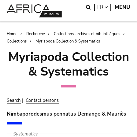
Skip
Skip
Search
LANGUAGE
FR
MENU
to
to
main
search
content
Breadcrumb
Home
Recherche
Collections, archives et bibliothèques
Collections
Myriapoda Collection & Systematics
Myriapoda Collection
& Systematics
Search
|
Contact persons
Nimbaporodesmus pennatus Demange & Mauriès
Systematics