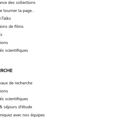
nce des collections
e tourner la page…
Talks
ions de films
ts
tions
és scientifiques
ERCHE
vaux de recherche
tions
és scientifiques
& séjours d'étude
iquez avec nos équipes