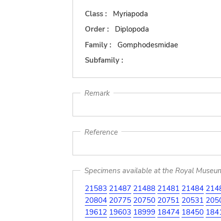
Class :
Myriapoda
Order :
Diplopoda
Family :
Gomphodesmidae
Subfamily :
Remark
Reference
Specimens available at the Royal Museum 
21583
21487
21488
21481
21484
214
20804
20775
20750
20751
20531
205
19612
19603
18999
18474
18450
184