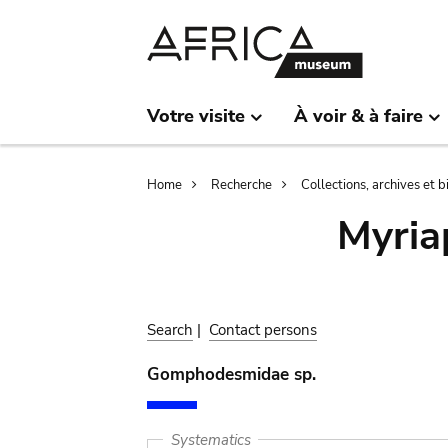
Skip
Skip
to
to
main
search
content
Votre visite
À voir & à faire
Breadcrumb
Home
Recherche
Collections, archives et 
Myria
Search
|
Contact persons
Gomphodesmidae sp.
Systematics