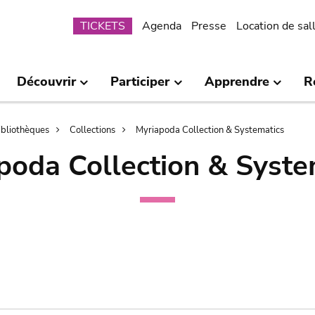
Submenu
TICKETS
Agenda
Presse
Location de sal
Découvrir
Participer
Apprendre
R
bibliothèques
Collections
Myriapoda Collection & Systematics
poda Collection & Syste