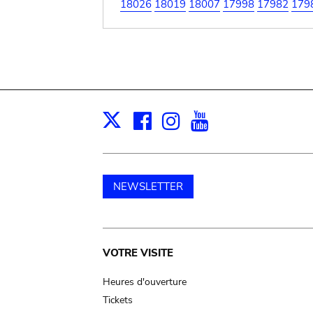
18026
18019
18007
17998
17982
179
Facebook
Instagram
Youtube
Print
X
NEWSLETTER
Main
VOTRE VISITE
navigation
Heures d'ouverture
Tickets