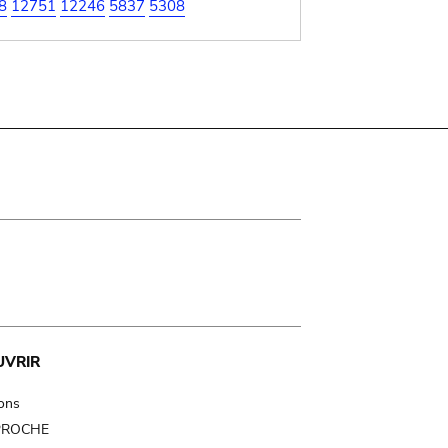
8
12751
12246
5837
5308
UVRIR
ions
 PROCHE