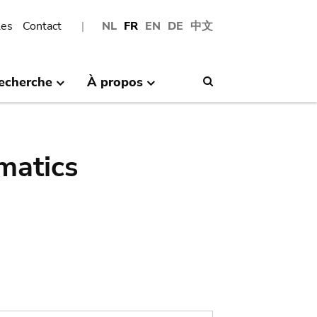
les
Contact
NL
FR
EN
DE
中文
echerche
À propos
Search
matics