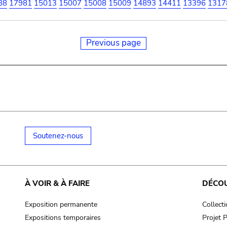
88
17981
15013
15007
15008
15009
14893
14411
13396
1317
Previous page
Soutenez-nous
À VOIR & À FAIRE
DÉCO
Exposition permanente
Collect
Expositions temporaires
Projet