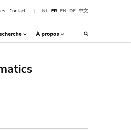
les
Contact
NL
FR
EN
DE
中文
echerche
À propos
Search
matics