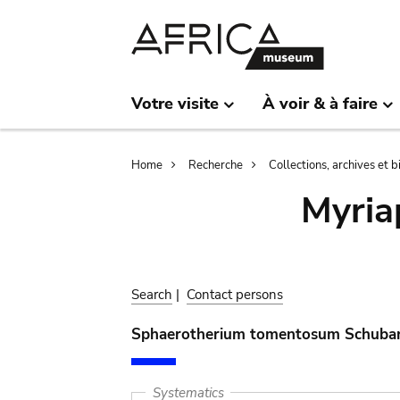
Skip
Skip
to
to
main
search
content
Votre visite
À voir & à faire
Breadcrumb
Home
Recherche
Collections, archives et 
Myria
Search
|
Contact persons
Sphaerotherium tomentosum Schuba
Systematics