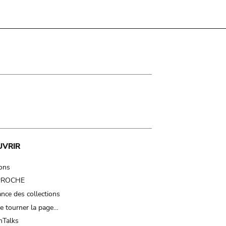
UVRIR
ions
 PROCHE
nce des collections
e tourner la page…
Talks