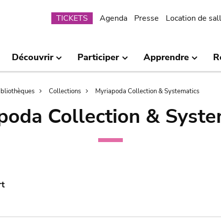
Submenu
TICKETS
Agenda
Presse
Location de sal
Découvrir
Participer
Apprendre
R
bibliothèques
Collections
Myriapoda Collection & Systematics
poda Collection & Syste
rt