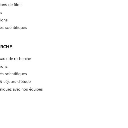
ions de films
ts
tions
és scientifiques
ERCHE
vaux de recherche
tions
és scientifiques
& séjours d'étude
iquez avec nos équipes