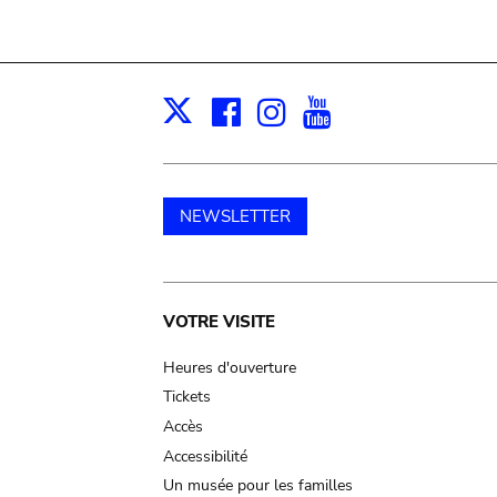
Facebook
Instagram
Youtube
Print
X
NEWSLETTER
Main
VOTRE VISITE
navigation
Heures d'ouverture
Tickets
Accès
Accessibilité
Un musée pour les familles