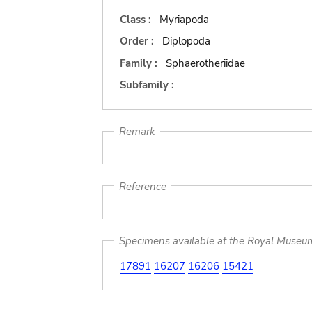
Class :
Myriapoda
Order :
Diplopoda
Family :
Sphaerotheriidae
Subfamily :
Remark
Reference
Specimens available at the Royal Museum 
17891
16207
16206
15421