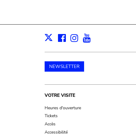
Facebook
Instagram
Youtube
Print
X
NEWSLETTER
Main
VOTRE VISITE
navigation
Heures d'ouverture
Tickets
Accès
Accessibilité