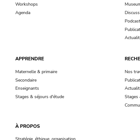
Workshops
Museum
Agenda
Discuss
Podcas
Publica
Actualit
APPRENDRE
RECH
Maternelle & primaire
Nos tra
Secondaire
Publica
Enseignants
Actualit
Stages & séjours d'étude
Stages 
Commun
À PROPOS
Stratégie, éthique, organisation