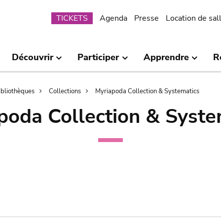
Submenu
TICKETS
Agenda
Presse
Location de sal
Découvrir
Participer
Apprendre
R
bibliothèques
Collections
Myriapoda Collection & Systematics
poda Collection & Syste