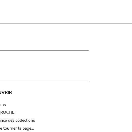
UVRIR
ions
 PROCHE
nce des collections
e tourner la page…