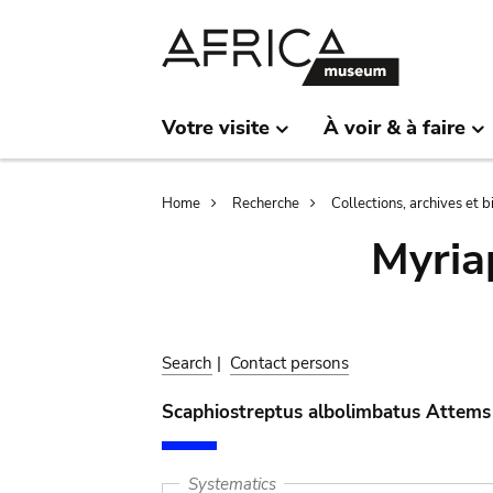
Skip
Skip
to
to
main
search
content
Votre visite
À voir & à faire
Breadcrumb
Home
Recherche
Collections, archives et 
Myria
Search
|
Contact persons
Scaphiostreptus albolimbatus Attems
Systematics