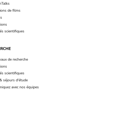
Talks
ions de films
ts
tions
és scientifiques
ERCHE
vaux de recherche
tions
és scientifiques
& séjours d'étude
iquez avec nos équipes