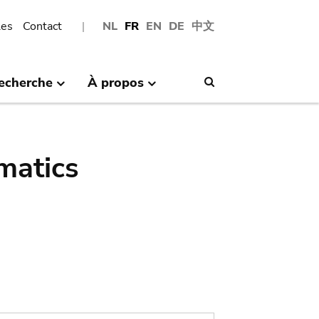
les
Contact
NL
FR
EN
DE
中文
echerche
À propos
Search
matics