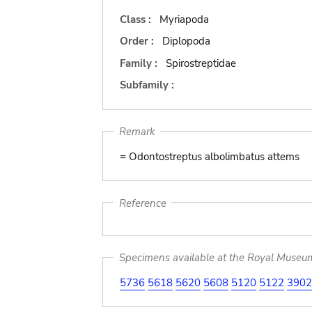
Class :
Myriapoda
Order :
Diplopoda
Family :
Spirostreptidae
Subfamily :
Remark
= Odontostreptus albolimbatus attems
Reference
Specimens available at the Royal Museum 
5736
5618
5620
5608
5120
5122
3902