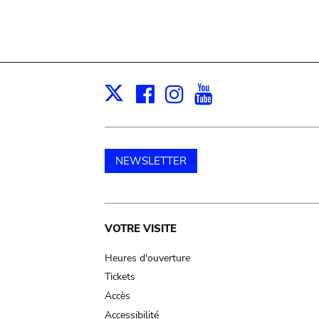
Facebook
Instagram
Youtube
Print
X
NEWSLETTER
Main
VOTRE VISITE
navigation
Heures d'ouverture
Tickets
Accès
Accessibilité