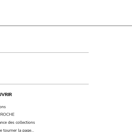
UVRIR
ions
 PROCHE
nce des collections
e tourner la page…