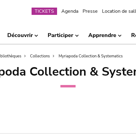
Submenu
TICKETS
Agenda
Presse
Location de sal
Découvrir
Participer
Apprendre
R
bibliothèques
Collections
Myriapoda Collection & Systematics
poda Collection & Syste