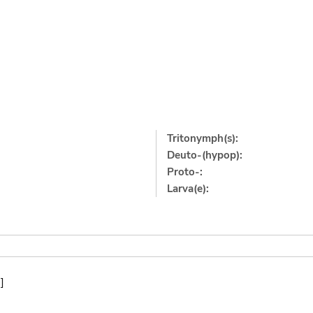
Tritonymph(s):
Deuto-(hypop):
Proto-:
Larva(e):
]