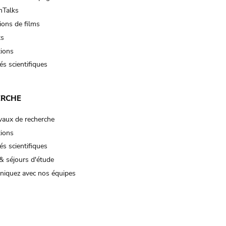
Talks
ions de films
ts
tions
és scientifiques
ERCHE
vaux de recherche
tions
és scientifiques
& séjours d'étude
iquez avec nos équipes