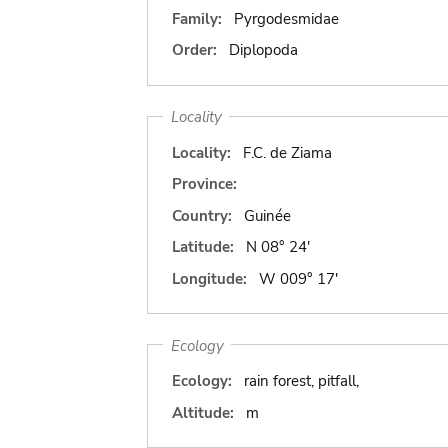
Family:
Pyrgodesmidae
Order:
Diplopoda
Locality
Locality:
F.C. de Ziama
Province:
Country:
Guinée
Latitude:
N 08° 24'
Longitude:
W 009° 17'
Ecology
Ecology:
rain forest, pitfall,
Altitude:
m