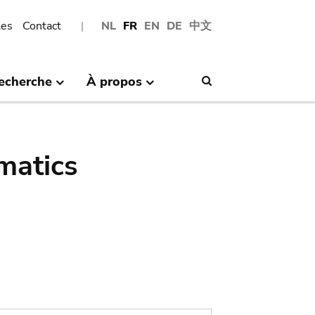
les
Contact
NL
FR
EN
DE
中文
echerche
À propos
Search
matics