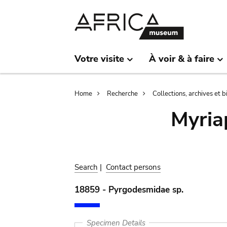
Skip
Skip
to
to
main
search
content
Votre visite
À voir & à faire
Breadcrumb
Home
Recherche
Collections, archives et 
Myria
Search
|
Contact persons
18859 - Pyrgodesmidae sp.
Specimen Details