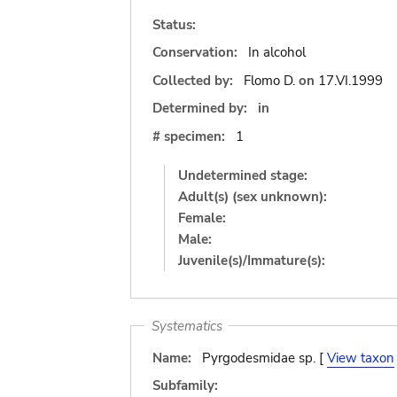
Status:
Conservation:
In alcohol
Collected by:
Flomo D.
on
17.VI.1999
Determined by:
in
# specimen:
1
Undetermined stage:
Adult(s) (sex unknown):
Female:
Male:
Juvenile(s)/Immature(s):
Systematics
Name:
Pyrgodesmidae sp. [
View taxon
Subfamily: