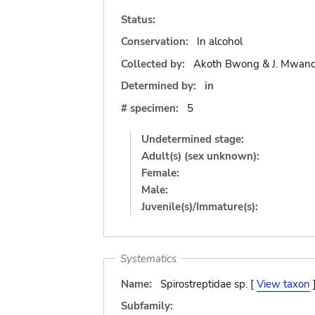
Status:
Conservation:
In alcohol
Collected by:
Akoth Bwong & J. Mwand
Determined by:
in
# specimen:
5
Undetermined stage:
Adult(s) (sex unknown):
Female:
Male:
Juvenile(s)/Immature(s):
Systematics
Name:
Spirostreptidae sp. [
View taxon
Subfamily: