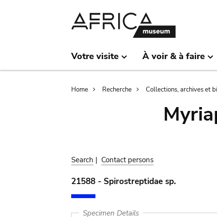
Skip
Skip
to
to
main
search
content
Votre visite
À voir & à faire
Breadcrumb
Home
Recherche
Collections, archives et 
Myria
Search
|
Contact persons
21588 - Spirostreptidae sp.
Specimen Details