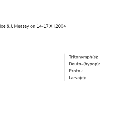
oe & J. Measey
on
14-17.XII.2004
Tritonymph(s):
Deuto-(hypop):
Proto-:
Larva(e):
]