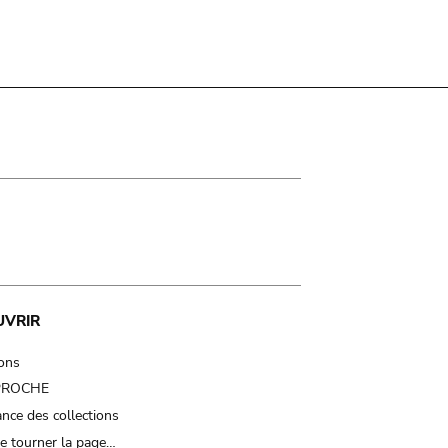
UVRIR
ions
 PROCHE
nce des collections
e tourner la page…