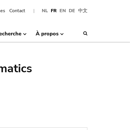
les
Contact
NL
FR
EN
DE
中文
echerche
À propos
Search
matics