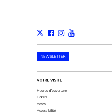
Facebook
Instagram
Youtube
Print
X
NEWSLETTER
Main
VOTRE VISITE
navigation
Heures d'ouverture
Tickets
Accès
Accessibilité