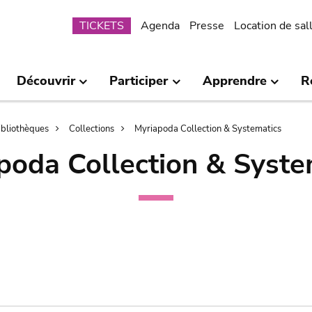
Submenu
TICKETS
Agenda
Presse
Location de sal
Découvrir
Participer
Apprendre
R
bibliothèques
Collections
Myriapoda Collection & Systematics
poda Collection & Syste