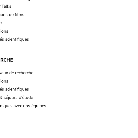
Talks
ions de films
ts
tions
és scientifiques
ERCHE
vaux de recherche
tions
és scientifiques
& séjours d'étude
iquez avec nos équipes