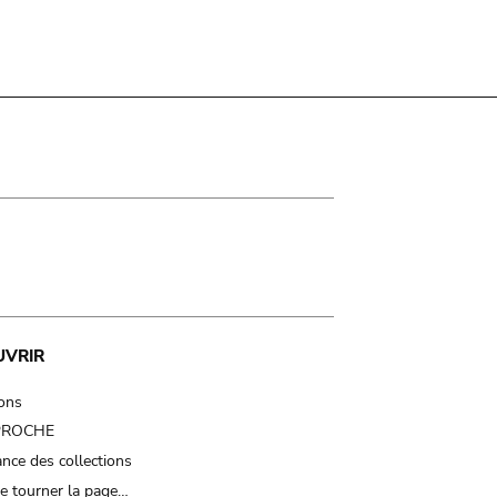
UVRIR
ions
 PROCHE
nce des collections
e tourner la page…