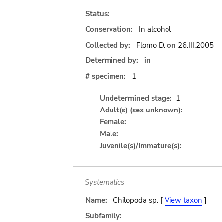
Status:
Conservation:
In alcohol
Collected by:
Flomo D.
on
26.III.2005
Determined by:
in
# specimen:
1
Undetermined stage:
1
Adult(s) (sex unknown):
Female:
Male:
Juvenile(s)/Immature(s):
Systematics
Name:
Chilopoda sp. [
View taxon
]
Subfamily: