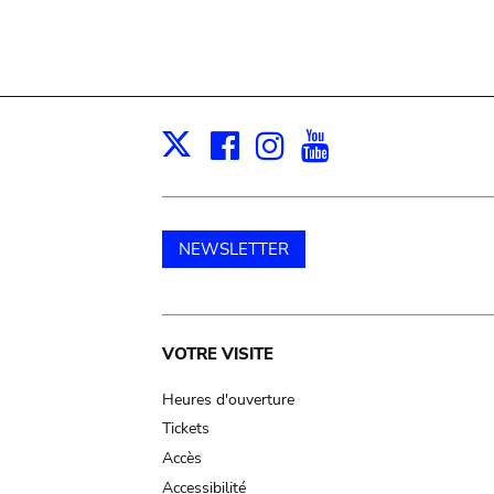
Facebook
Instagram
Youtube
Print
X
NEWSLETTER
Main
VOTRE VISITE
navigation
Heures d'ouverture
Tickets
Accès
Accessibilité