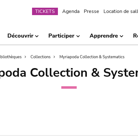
Submenu
TICKETS
Agenda
Presse
Location de sal
Découvrir
Participer
Apprendre
R
bibliothèques
Collections
Myriapoda Collection & Systematics
poda Collection & Syste