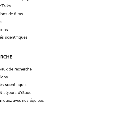
Talks
ions de films
ts
tions
és scientifiques
ERCHE
vaux de recherche
tions
és scientifiques
& séjours d'étude
iquez avec nos équipes