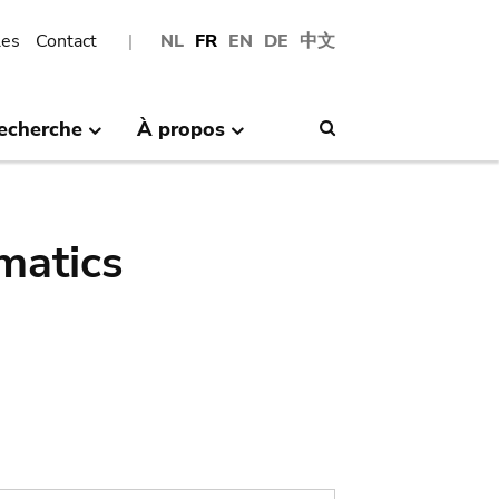
les
Contact
NL
FR
EN
DE
中文
echerche
À propos
Search
matics