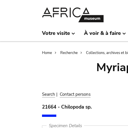
Skip
Skip
to
to
main
search
content
Votre visite
À voir & à faire
Breadcrumb
Home
Recherche
Collections, archives et 
Myria
Search
|
Contact persons
21664 - Chilopoda sp.
Specimen Details