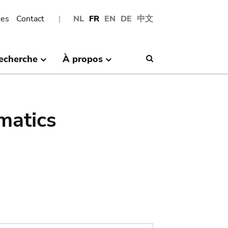
les
Contact
NL
FR
EN
DE
中文
echerche
À propos
Search
matics