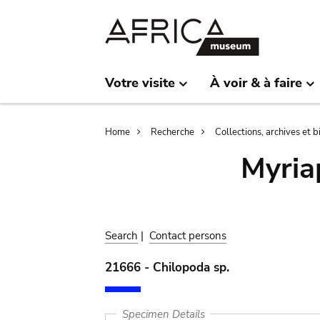
Skip
Skip
to
to
main
search
content
Votre visite
À voir & à faire
Breadcrumb
Home
Recherche
Collections, archives et 
Myria
Search
|
Contact persons
21666 - Chilopoda sp.
Specimen Details