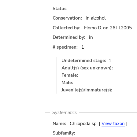
Status:
Conservation:
In alcohol
Collected by:
Flomo D.
on
26.III.2005
Determined by:
in
# specimen:
1
Undetermined stage:
1
Adult(s) (sex unknown):
Female:
Male:
Juvenile(s)/Immature(s):
Systematics
Name:
Chilopoda sp. [
View taxon
]
Subfamily: