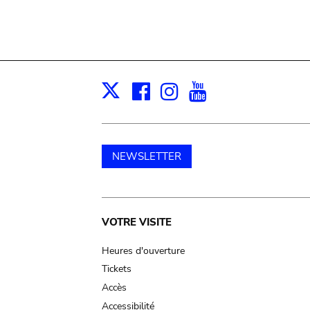
Facebook
Instagram
Youtube
Print
X
NEWSLETTER
Main
VOTRE VISITE
navigation
Heures d'ouverture
Tickets
Accès
Accessibilité