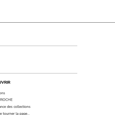
UVRIR
ions
 PROCHE
nce des collections
e tourner la page…