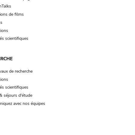
Talks
ions de films
ts
tions
és scientifiques
ERCHE
vaux de recherche
tions
és scientifiques
& séjours d'étude
iquez avec nos équipes