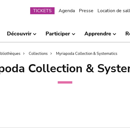
Submenu
TICKETS
Agenda
Presse
Location de sal
Découvrir
Participer
Apprendre
R
bibliothèques
Collections
Myriapoda Collection & Systematics
poda Collection & Syste