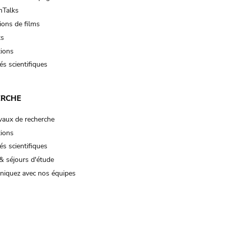
Talks
ions de films
ts
tions
és scientifiques
ERCHE
vaux de recherche
tions
és scientifiques
& séjours d'étude
iquez avec nos équipes