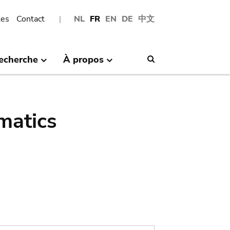
les
Contact
NL
FR
EN
DE
中文
echerche
À propos
Search
matics