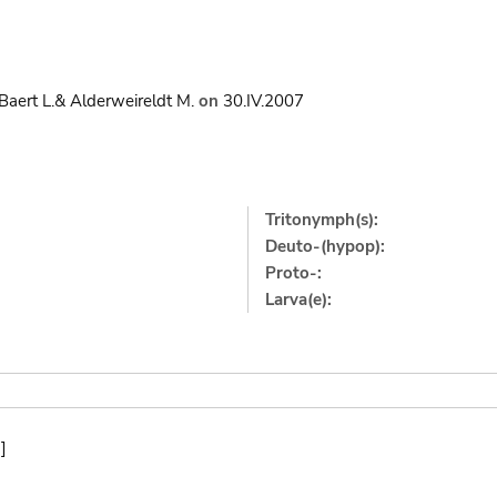
Baert L.& Alderweireldt M.
on
30.IV.2007
Tritonymph(s):
Deuto-(hypop):
Proto-:
Larva(e):
]