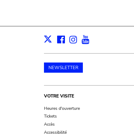
Facebook
Instagram
Youtube
Print
X
NEWSLETTER
Main
VOTRE VISITE
navigation
Heures d'ouverture
Tickets
Accès
Accessibilité