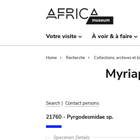
Skip
Skip
to
to
main
search
content
Votre visite
À voir & à faire
Breadcrumb
Home
Recherche
Collections, archives et 
Myria
Search
|
Contact persons
21760 - Pyrgodesmidae sp.
Specimen Details