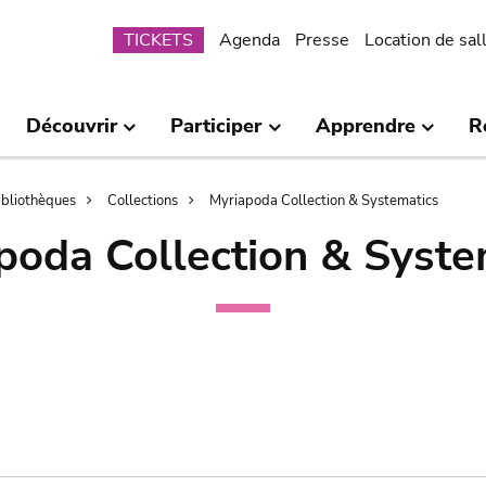
Submenu
TICKETS
Agenda
Presse
Location de sal
Découvrir
Participer
Apprendre
R
bibliothèques
Collections
Myriapoda Collection & Systematics
poda Collection & Syste