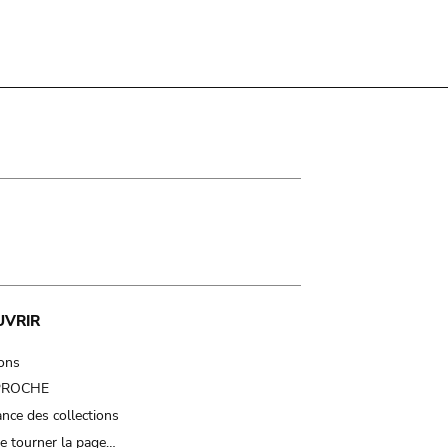
UVRIR
ions
 PROCHE
nce des collections
e tourner la page…