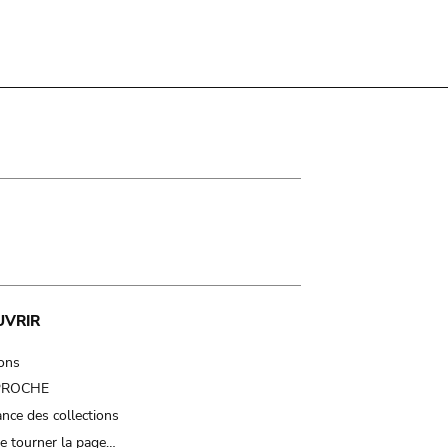
UVRIR
ions
 PROCHE
nce des collections
e tourner la page…