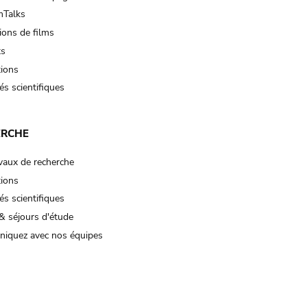
Talks
ions de films
ts
tions
és scientifiques
ERCHE
vaux de recherche
tions
és scientifiques
& séjours d'étude
iquez avec nos équipes