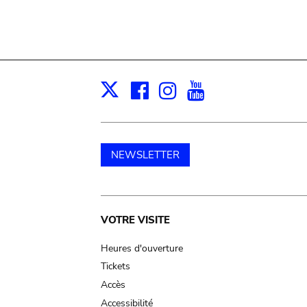
Facebook
Instagram
Youtube
Print
X
NEWSLETTER
Main
VOTRE VISITE
navigation
Heures d'ouverture
Tickets
Accès
Accessibilité