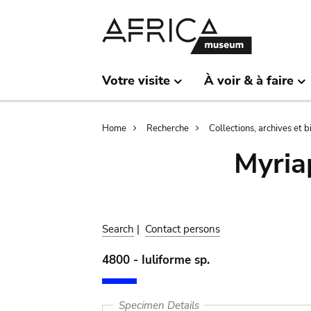
Skip
Skip
to
to
main
search
content
Votre visite
À voir & à faire
Breadcrumb
Home
Recherche
Collections, archives et 
Myria
Search
|
Contact persons
4800 - Iuliforme sp.
Specimen Details