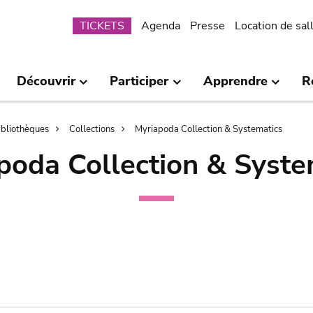
Submenu
TICKETS
Agenda
Presse
Location de sal
Découvrir
Participer
Apprendre
R
bibliothèques
Collections
Myriapoda Collection & Systematics
poda Collection & Syste