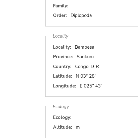
Family:
Order:
Diplopoda
Locality
Locality:
Bambesa
Province:
Sankuru
Country:
Congo, D. R.
Latitude:
N 03° 28'
Longitude:
E 025° 43'
Ecology
Ecology:
Altitude:
m