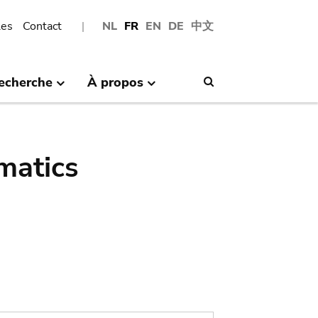
les
Contact
NL
FR
EN
DE
中文
echerche
À propos
Search
matics