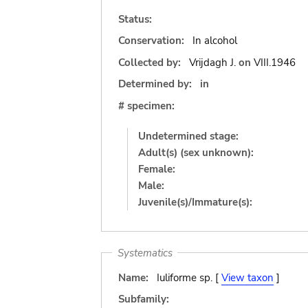
Status:
Conservation:
In alcohol
Collected by:
Vrijdagh J.
on
VIII.1946
Determined by:
in
# specimen:
Undetermined stage:
Adult(s) (sex unknown):
Female:
Male:
Juvenile(s)/Immature(s):
Systematics
Name:
Iuliforme sp. [
View taxon
]
Subfamily: