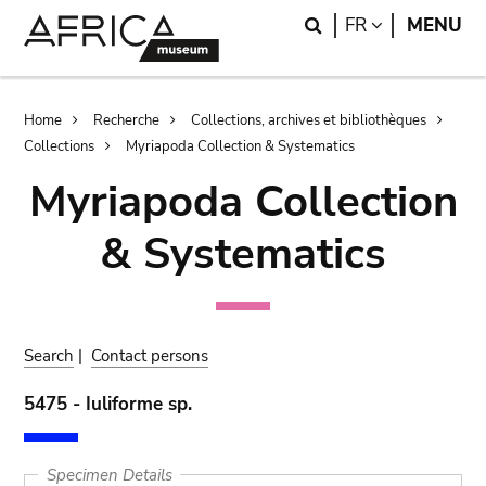
Skip
Skip
Search
LANGUAGE
FR
MENU
to
to
main
search
content
Breadcrumb
Home
Recherche
Collections, archives et bibliothèques
Collections
Myriapoda Collection & Systematics
Myriapoda Collection
& Systematics
Search
|
Contact persons
5475 - Iuliforme sp.
Specimen Details