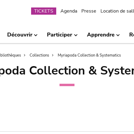
Submenu
TICKETS
Agenda
Presse
Location de sal
Découvrir
Participer
Apprendre
R
bibliothèques
Collections
Myriapoda Collection & Systematics
poda Collection & Syste