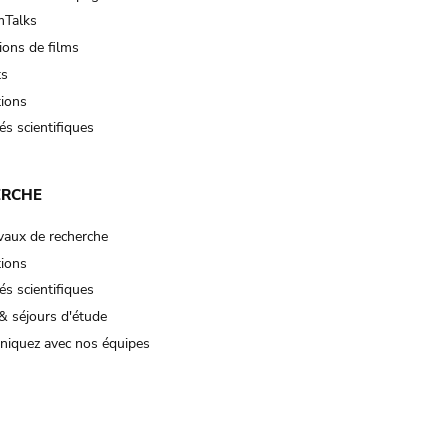
Talks
ions de films
ts
tions
és scientifiques
ERCHE
vaux de recherche
tions
és scientifiques
& séjours d'étude
iquez avec nos équipes