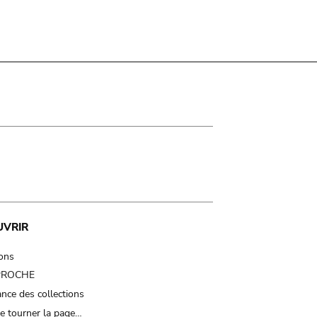
UVRIR
ions
 PROCHE
nce des collections
e tourner la page…