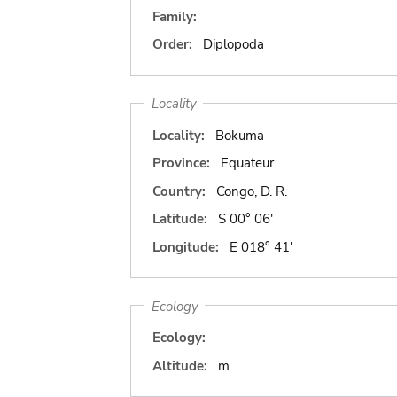
Family:
Order:
Diplopoda
Locality
Locality:
Bokuma
Province:
Equateur
Country:
Congo, D. R.
Latitude:
S 00° 06'
Longitude:
E 018° 41'
Ecology
Ecology:
Altitude:
m