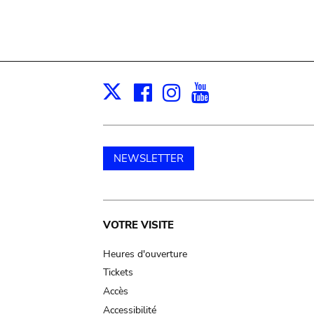
Facebook
Instagram
Youtube
Print
X
NEWSLETTER
Main
VOTRE VISITE
navigation
Heures d'ouverture
Tickets
Accès
Accessibilité