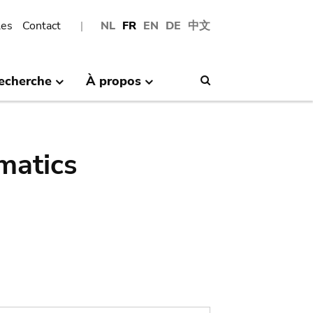
les
Contact
NL
FR
EN
DE
中文
echerche
À propos
Search
matics