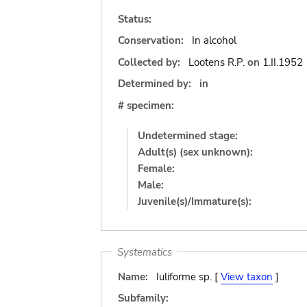
Status:
Conservation:
In alcohol
Collected by:
Lootens R.P.
on
1.II.1952
Determined by:
in
# specimen:
Undetermined stage:
Adult(s) (sex unknown):
Female:
Male:
Juvenile(s)/Immature(s):
Systematics
Name:
Iuliforme sp. [
View taxon
]
Subfamily: