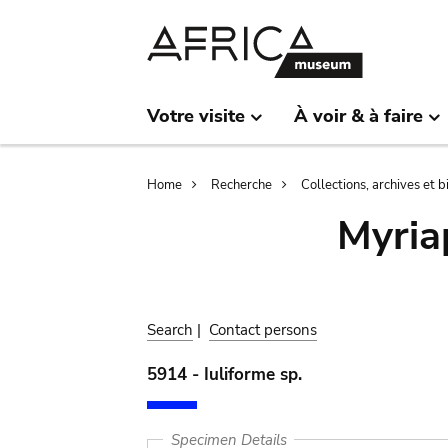
Skip
Skip
to
to
main
search
content
Votre visite
À voir & à faire
Breadcrumb
Home
Recherche
Collections, archives et 
Myria
Search
|
Contact persons
5914 - Iuliforme sp.
Specimen Details