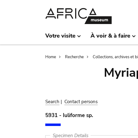
Skip
Skip
to
to
main
search
content
Votre visite
À voir & à faire
Breadcrumb
Home
Recherche
Collections, archives et 
Myria
Search
|
Contact persons
5931 - Iuliforme sp.
Specimen Details