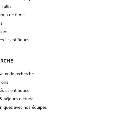
Talks
ions de films
ts
tions
és scientifiques
ERCHE
vaux de recherche
tions
és scientifiques
& séjours d'étude
iquez avec nos équipes