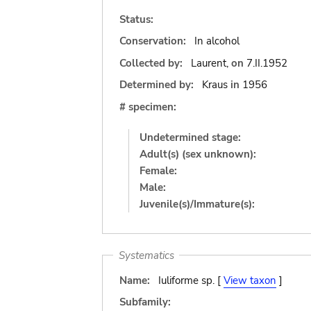
Status:
Conservation:
In alcohol
Collected by:
Laurent,
on
7.II.1952
Determined by:
Kraus
in
1956
# specimen:
Undetermined stage:
Adult(s) (sex unknown):
Female:
Male:
Juvenile(s)/Immature(s):
Systematics
Name:
Iuliforme sp. [
View taxon
]
Subfamily: