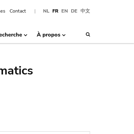
les
Contact
NL
FR
EN
DE
中文
echerche
À propos
Search
matics