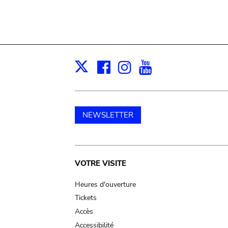
Facebook
Instagram
Youtube
Print
X
NEWSLETTER
Main
VOTRE VISITE
navigation
Heures d'ouverture
Tickets
Accès
Accessibilité