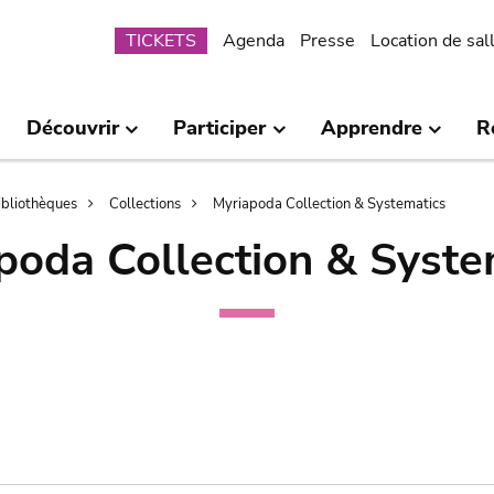
Submenu
TICKETS
Agenda
Presse
Location de sal
Découvrir
Participer
Apprendre
R
bibliothèques
Collections
Myriapoda Collection & Systematics
poda Collection & Syste