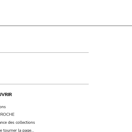
UVRIR
ions
 PROCHE
nce des collections
e tourner la page…