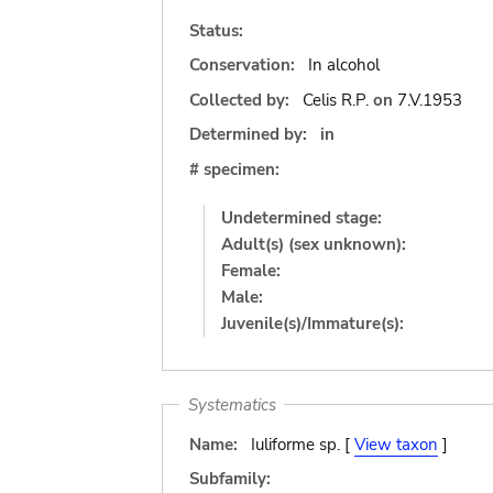
Status:
Conservation:
In alcohol
Collected by:
Celis R.P.
on
7.V.1953
Determined by:
in
# specimen:
Undetermined stage:
Adult(s) (sex unknown):
Female:
Male:
Juvenile(s)/Immature(s):
Systematics
Name:
Iuliforme sp. [
View taxon
]
Subfamily: