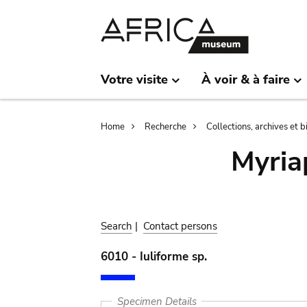
Skip
Skip
to
to
main
search
content
Votre visite
À voir & à faire
Breadcrumb
Home
Recherche
Collections, archives et 
Myria
Search
|
Contact persons
6010 - Iuliforme sp.
Specimen Details