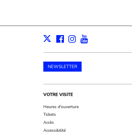
Facebook
Instagram
Youtube
Print
X
NEWSLETTER
Main
VOTRE VISITE
navigation
Heures d'ouverture
Tickets
Accès
Accessibilité