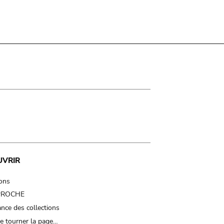
UVRIR
ions
 PROCHE
nce des collections
e tourner la page…