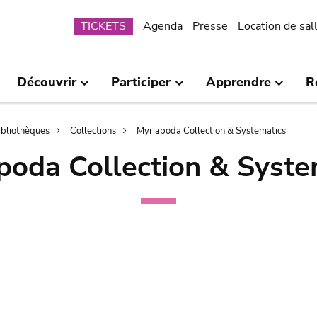
Submenu
TICKETS
Agenda
Presse
Location de sal
Découvrir
Participer
Apprendre
R
bibliothèques
Collections
Myriapoda Collection & Systematics
poda Collection & Syste