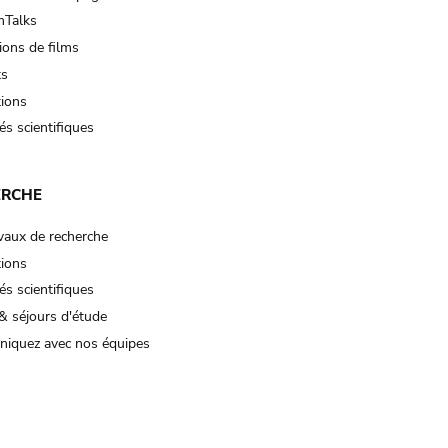
Talks
ions de films
ts
tions
és scientifiques
ERCHE
vaux de recherche
tions
és scientifiques
& séjours d'étude
iquez avec nos équipes