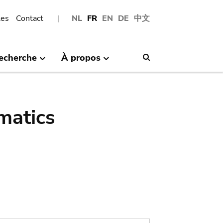
les
Contact
NL
FR
EN
DE
中文
echerche
À propos
Search
matics