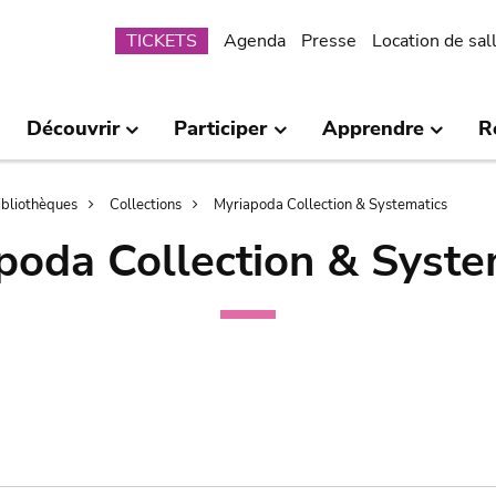
Submenu
TICKETS
Agenda
Presse
Location de sal
Découvrir
Participer
Apprendre
R
bibliothèques
Collections
Myriapoda Collection & Systematics
poda Collection & Syste