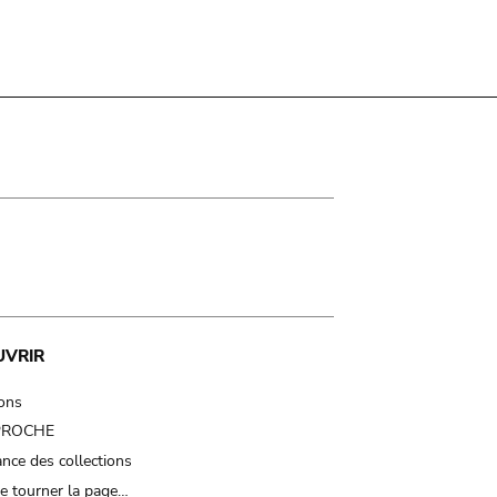
UVRIR
ions
 PROCHE
nce des collections
e tourner la page…