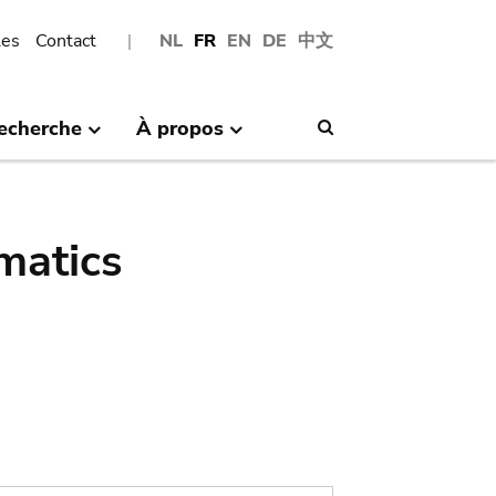
les
Contact
NL
FR
EN
DE
中文
echerche
À propos
Search
matics