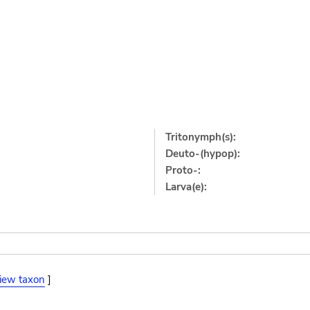
Tritonymph(s):
Deuto-(hypop):
Proto-:
Larva(e):
iew taxon
]