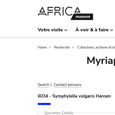
Skip
Skip
to
to
main
search
content
Votre visite
À voir & à faire
Breadcrumb
Home
Recherche
Collections, archives et 
Myria
Search
|
Contact persons
6034 - Symphylella vulgaris Hansen
Specimen Details