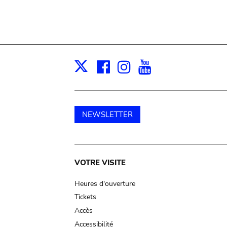
Facebook
Instagram
Youtube
Print
X
NEWSLETTER
Main
VOTRE VISITE
navigation
Heures d'ouverture
Tickets
Accès
Accessibilité