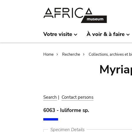
Skip
Skip
to
to
main
search
content
Votre visite
À voir & à faire
Breadcrumb
Home
Recherche
Collections, archives et 
Myria
Search
|
Contact persons
6063 - Iuliforme sp.
Specimen Details