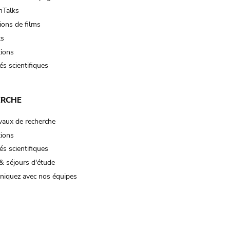
Talks
ions de films
ts
tions
és scientifiques
ERCHE
vaux de recherche
tions
és scientifiques
& séjours d'étude
iquez avec nos équipes