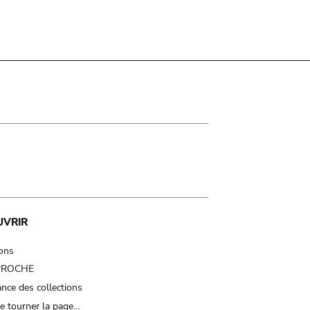
UVRIR
ions
 PROCHE
nce des collections
e tourner la page…