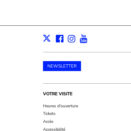
Facebook
Instagram
Youtube
Print
X
NEWSLETTER
Main
VOTRE VISITE
navigation
Heures d'ouverture
Tickets
Accès
Accessibilité