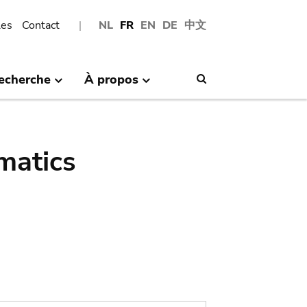
les
Contact
NL
FR
EN
DE
中文
echerche
À propos
Search
matics