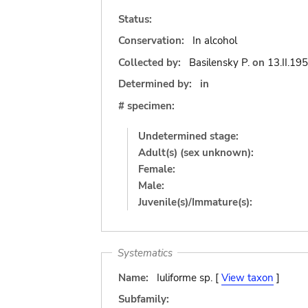
Status:
Conservation:
In alcohol
Collected by:
Basilensky P.
on
13.II.19
Determined by:
in
# specimen:
Undetermined stage:
Adult(s) (sex unknown):
Female:
Male:
Juvenile(s)/Immature(s):
Systematics
Name:
Iuliforme sp. [
View taxon
]
Subfamily: