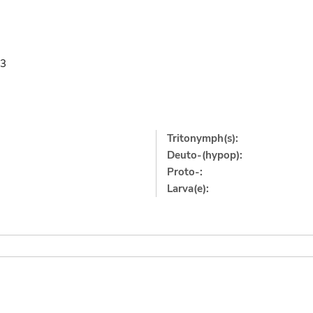
53
Tritonymph(s):
Deuto-(hypop):
Proto-:
Larva(e):