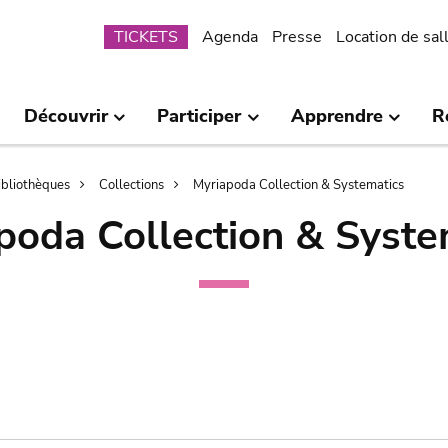
Submenu
TICKETS
Agenda
Presse
Location de sal
Découvrir
Participer
Apprendre
R
bibliothèques
Collections
Myriapoda Collection & Systematics
poda Collection & Syste