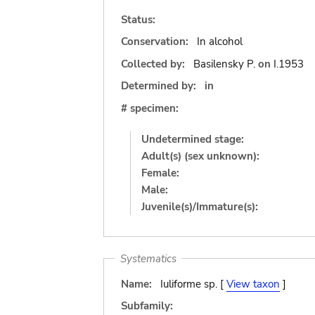
Status:
Conservation:
In alcohol
Collected by:
Basilensky P.
on
I.1953
Determined by:
in
# specimen:
Undetermined stage:
Adult(s) (sex unknown):
Female:
Male:
Juvenile(s)/Immature(s):
Systematics
Name:
Iuliforme sp. [
View taxon
]
Subfamily: