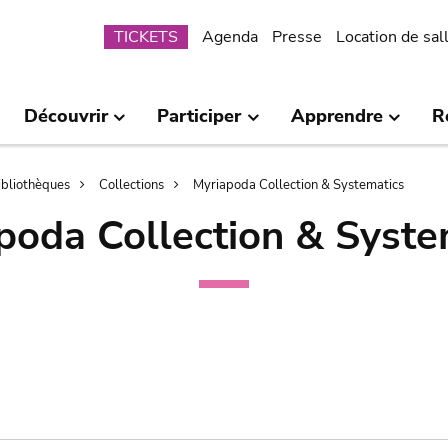
Submenu
TICKETS
Agenda
Presse
Location de sal
Découvrir
Participer
Apprendre
R
bibliothèques
Collections
Myriapoda Collection & Systematics
poda Collection & Syste