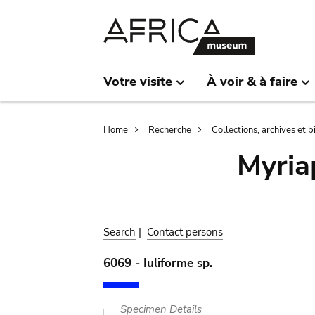
Skip
Skip
to
to
main
search
content
Votre visite
À voir & à faire
Breadcrumb
Home
Recherche
Collections, archives et 
Myria
Search
|
Contact persons
6069 - Iuliforme sp.
Specimen Details