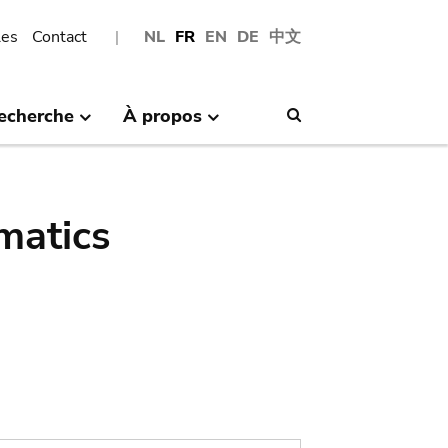
les
Contact
NL
FR
EN
DE
中文
echerche
À propos
Search
matics