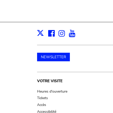
Facebook
Instagram
Youtube
Print
X
NEWSLETTER
Main
VOTRE VISITE
navigation
Heures d'ouverture
Tickets
Accès
Accessibilité