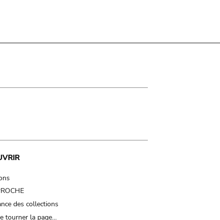
UVRIR
ions
 PROCHE
nce des collections
e tourner la page…