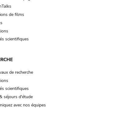
Talks
ions de films
ts
tions
és scientifiques
ERCHE
vaux de recherche
tions
és scientifiques
& séjours d'étude
iquez avec nos équipes