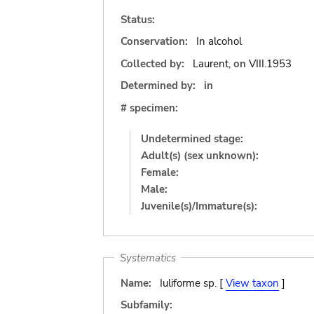
Status:
Conservation:
In alcohol
Collected by:
Laurent,
on
VIII.1953
Determined by:
in
# specimen:
Undetermined stage:
Adult(s) (sex unknown):
Female:
Male:
Juvenile(s)/Immature(s):
Systematics
Name:
Iuliforme sp. [
View taxon
]
Subfamily: