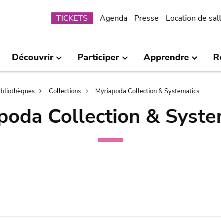
Submenu
TICKETS
Agenda
Presse
Location de sal
Découvrir
Participer
Apprendre
R
bibliothèques
Collections
Myriapoda Collection & Systematics
poda Collection & Syste