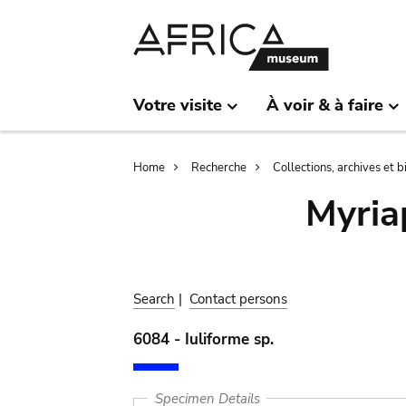
Skip
Skip
to
to
main
search
content
Votre visite
À voir & à faire
Breadcrumb
Home
Recherche
Collections, archives et 
Myria
Search
|
Contact persons
6084 - Iuliforme sp.
Specimen Details