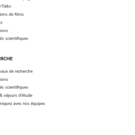
Talks
ions de films
ts
tions
és scientifiques
ERCHE
vaux de recherche
tions
és scientifiques
& séjours d'étude
iquez avec nos équipes