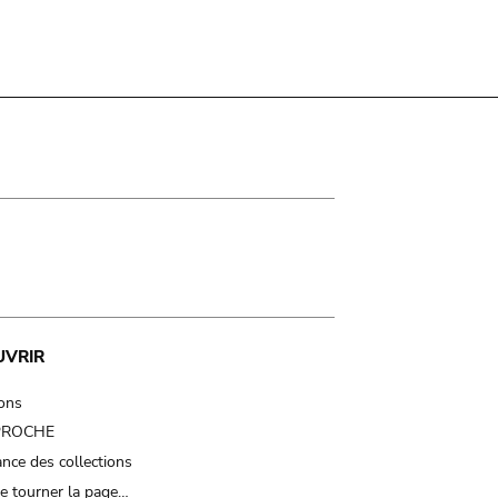
UVRIR
ions
 PROCHE
nce des collections
e tourner la page…