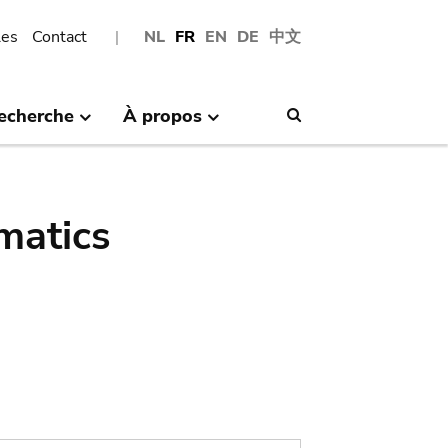
les
Contact
NL
FR
EN
DE
中文
echerche
À propos
Search
matics