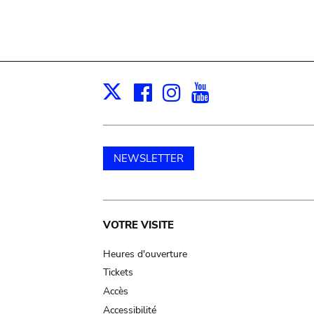
Facebook
Instagram
Youtube
Print
X
NEWSLETTER
Main
VOTRE VISITE
navigation
Heures d'ouverture
Tickets
Accès
Accessibilité