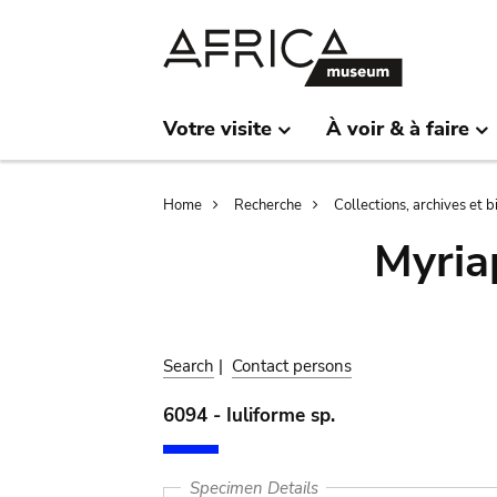
Skip
Skip
to
to
main
search
content
Votre visite
À voir & à faire
Breadcrumb
Home
Recherche
Collections, archives et 
Myria
Search
|
Contact persons
6094 - Iuliforme sp.
Specimen Details