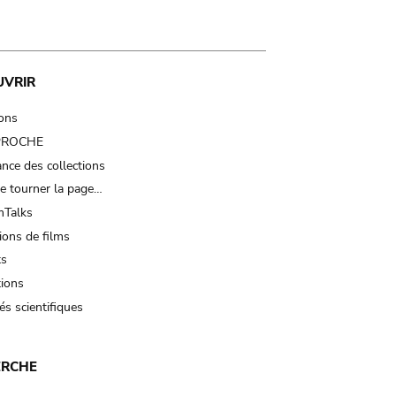
UVRIR
ions
 PROCHE
nce des collections
e tourner la page…
Talks
ions de films
ts
tions
és scientifiques
ERCHE