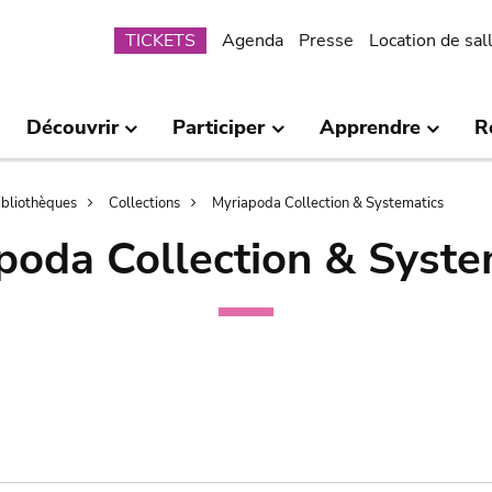
Submenu
TICKETS
Agenda
Presse
Location de sal
Découvrir
Participer
Apprendre
R
bibliothèques
Collections
Myriapoda Collection & Systematics
poda Collection & Syste