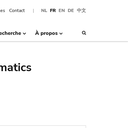
les
Contact
NL
FR
EN
DE
中文
echerche
À propos
Search
matics