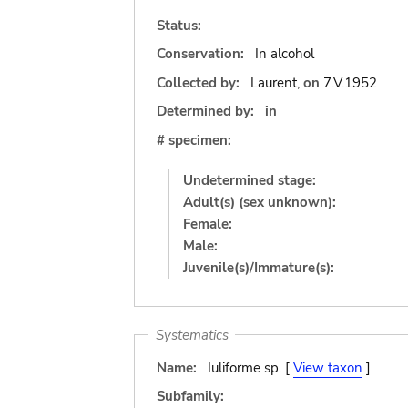
Status:
Conservation:
In alcohol
Collected by:
Laurent,
on
7.V.1952
Determined by:
in
# specimen:
Undetermined stage:
Adult(s) (sex unknown):
Female:
Male:
Juvenile(s)/Immature(s):
Systematics
Name:
Iuliforme sp. [
View taxon
]
Subfamily: