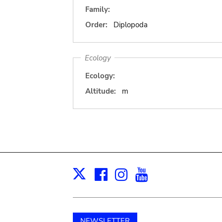
Family:
Order:
Diplopoda
Ecology
Ecology:
Altitude:
m
Facebook
Instagram
Youtube
Print
X
NEWSLETTER