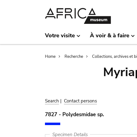
Skip
Skip
to
to
main
search
content
Votre visite
À voir & à faire
Breadcrumb
Home
Recherche
Collections, archives et 
Myria
Search
|
Contact persons
7827 - Polydesmidae sp.
Specimen Details