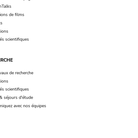
Talks
ions de films
ts
tions
és scientifiques
ERCHE
vaux de recherche
tions
és scientifiques
& séjours d'étude
iquez avec nos équipes