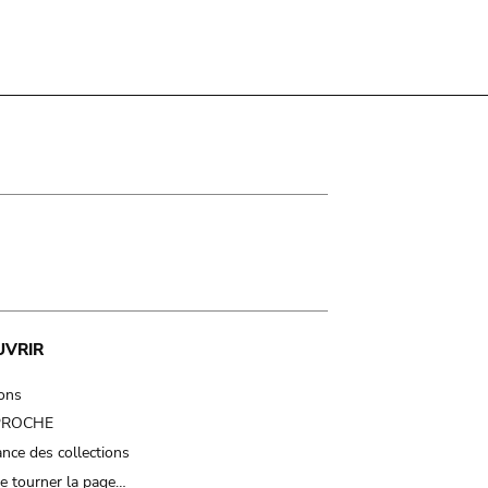
UVRIR
ions
 PROCHE
nce des collections
e tourner la page…