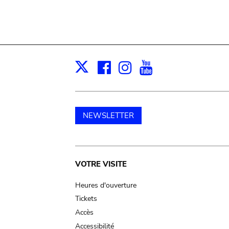
Facebook
Instagram
Youtube
Print
X
NEWSLETTER
Main
VOTRE VISITE
navigation
Heures d'ouverture
Tickets
Accès
Accessibilité