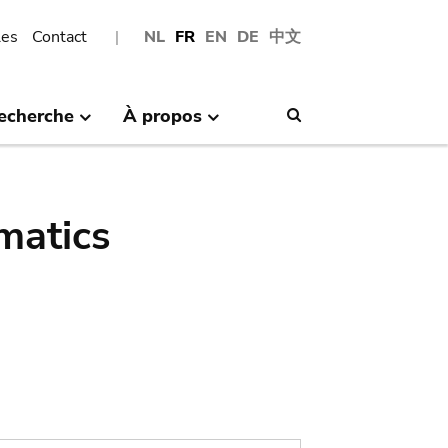
les
Contact
NL
FR
EN
DE
中文
echerche
À propos
Search
matics