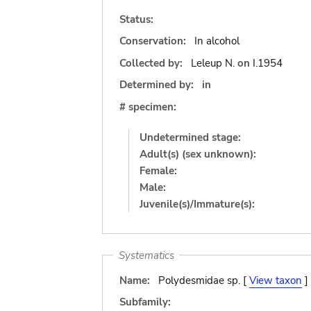
Status:
Conservation:
In alcohol
Collected by:
Leleup N.
on
I.1954
Determined by:
in
# specimen:
Undetermined stage:
Adult(s) (sex unknown):
Female:
Male:
Juvenile(s)/Immature(s):
Systematics
Name:
Polydesmidae sp. [
View taxon
]
Subfamily: