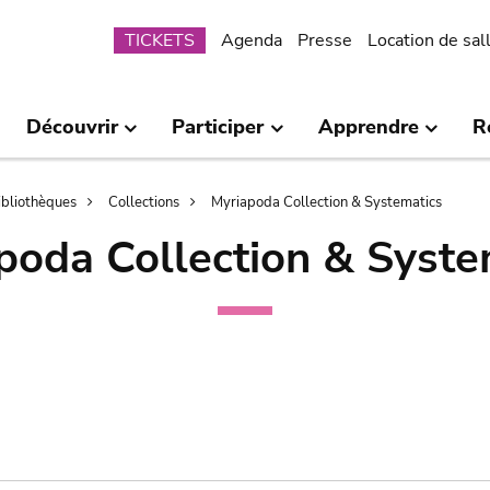
Submenu
TICKETS
Agenda
Presse
Location de sal
Découvrir
Participer
Apprendre
R
bibliothèques
Collections
Myriapoda Collection & Systematics
poda Collection & Syste