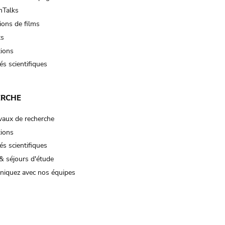
Talks
ions de films
ts
tions
és scientifiques
ERCHE
vaux de recherche
tions
és scientifiques
& séjours d'étude
iquez avec nos équipes