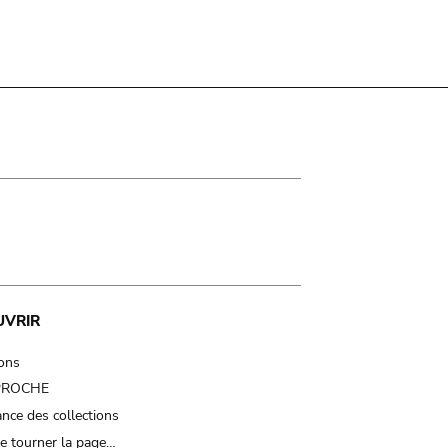
UVRIR
ions
 PROCHE
nce des collections
e tourner la page…