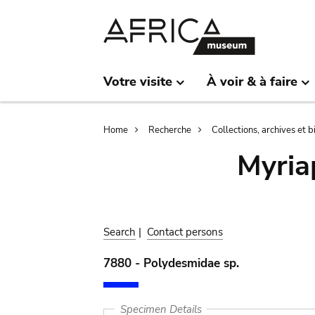
Skip
Skip
to
to
main
search
content
Votre visite
À voir & à faire
Breadcrumb
Home
Recherche
Collections, archives et 
Myria
Search
|
Contact persons
7880 - Polydesmidae sp.
Specimen Details