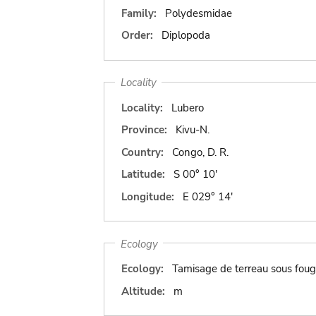
Family:
Polydesmidae
Order:
Diplopoda
Locality
Locality:
Lubero
Province:
Kivu-N.
Country:
Congo, D. R.
Latitude:
S 00° 10'
Longitude:
E 029° 14'
Ecology
Ecology:
Tamisage de terreau sous foug
Altitude:
m