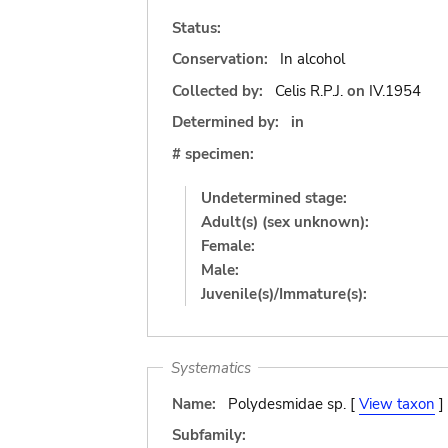
Status:
Conservation:
In alcohol
Collected by:
Celis R.P.J.
on
IV.1954
Determined by:
in
# specimen:
Undetermined stage:
Adult(s) (sex unknown):
Female:
Male:
Juvenile(s)/Immature(s):
Systematics
Name:
Polydesmidae sp. [
View taxon
]
Subfamily: