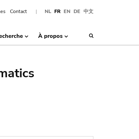
les
Contact
NL
FR
EN
DE
中文
echerche
À propos
Search
matics