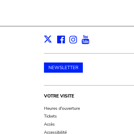
Facebook
Instagram
Youtube
Print
X
NEWSLETTER
Main
VOTRE VISITE
navigation
Heures d'ouverture
Tickets
Accès
Accessibilité