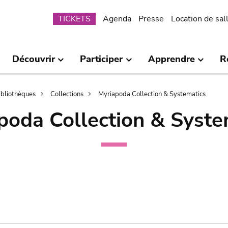
Submenu
TICKETS
Agenda
Presse
Location de sal
Découvrir
Participer
Apprendre
R
bibliothèques
Collections
Myriapoda Collection & Systematics
poda Collection & Syste