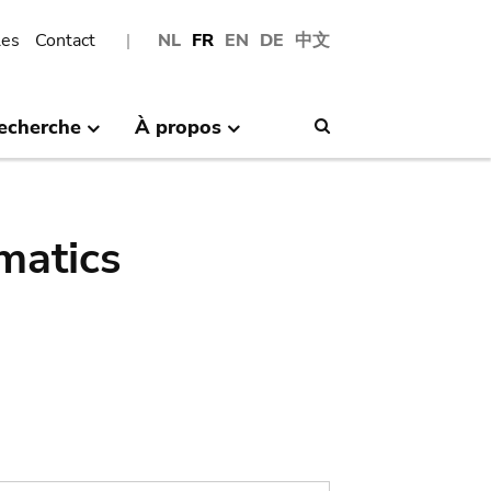
les
Contact
NL
FR
EN
DE
中文
echerche
À propos
Search
matics