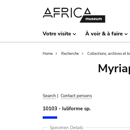
Skip
Skip
to
to
main
search
content
Votre visite
À voir & à faire
Breadcrumb
Home
Recherche
Collections, archives et 
Myria
Search
|
Contact persons
10103 - Iuliforme sp.
Specimen Details