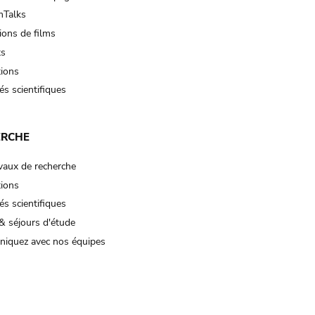
Talks
ions de films
ts
tions
és scientifiques
ERCHE
vaux de recherche
tions
és scientifiques
& séjours d'étude
iquez avec nos équipes