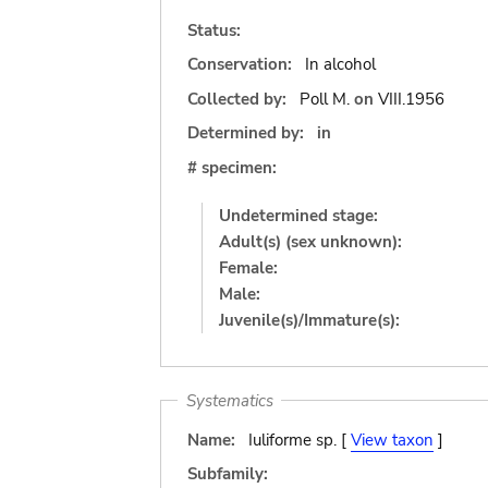
Status:
Conservation:
In alcohol
Collected by:
Poll M.
on
VIII.1956
Determined by:
in
# specimen:
Undetermined stage:
Adult(s) (sex unknown):
Female:
Male:
Juvenile(s)/Immature(s):
Systematics
Name:
Iuliforme sp. [
View taxon
]
Subfamily: