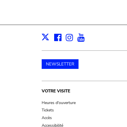
Facebook
Instagram
Youtube
Print
X
NEWSLETTER
Main
VOTRE VISITE
navigation
Heures d'ouverture
Tickets
Accès
Accessibilité