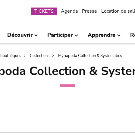
Submenu
TICKETS
Agenda
Presse
Location de sal
Découvrir
Participer
Apprendre
R
bibliothèques
Collections
Myriapoda Collection & Systematics
poda Collection & Syste