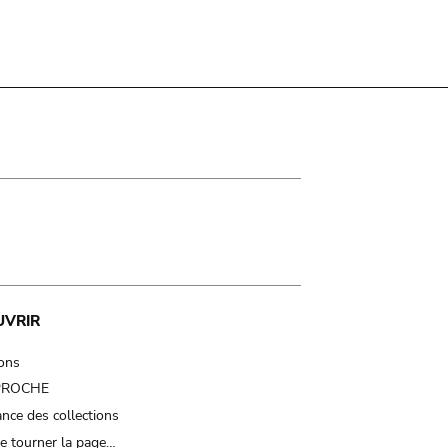
UVRIR
ions
 PROCHE
nce des collections
e tourner la page…