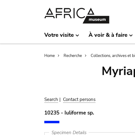
Skip
Skip
to
to
main
search
content
Votre visite
À voir & à faire
Breadcrumb
Home
Recherche
Collections, archives et 
Myria
Search
|
Contact persons
10235 - Iuliforme sp.
Specimen Details