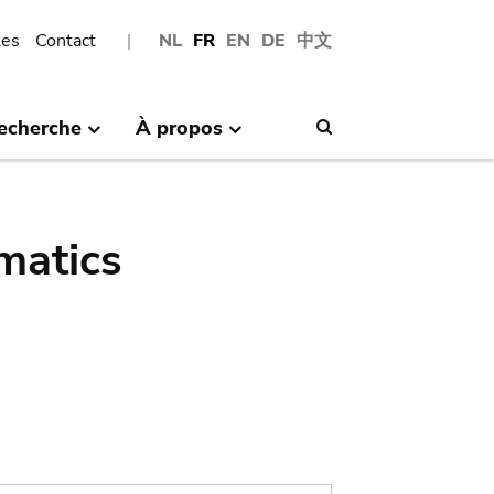
les
Contact
NL
FR
EN
DE
中文
echerche
À propos
Search
matics