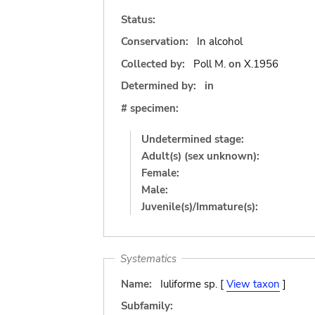
Status:
Conservation:
In alcohol
Collected by:
Poll M.
on
X.1956
Determined by:
in
# specimen:
Undetermined stage:
Adult(s) (sex unknown):
Female:
Male:
Juvenile(s)/Immature(s):
Systematics
Name:
Iuliforme sp. [
View taxon
]
Subfamily: