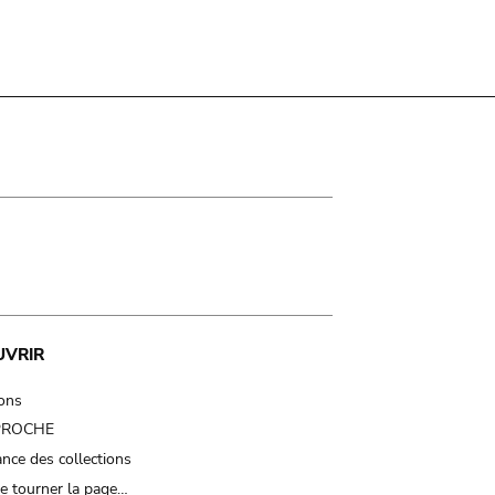
UVRIR
ions
 PROCHE
nce des collections
e tourner la page…