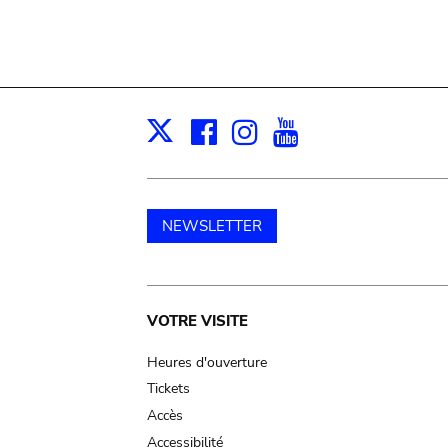
Facebook
Instagram
Youtube
Print
X
NEWSLETTER
Main
VOTRE VISITE
navigation
Heures d'ouverture
Tickets
Accès
Accessibilité