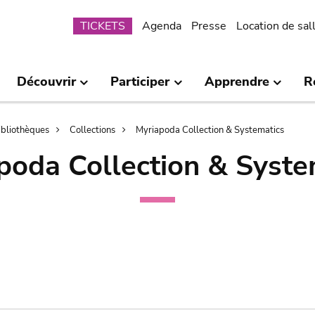
Submenu
TICKETS
Agenda
Presse
Location de sal
Découvrir
Participer
Apprendre
R
bibliothèques
Collections
Myriapoda Collection & Systematics
poda Collection & Syste