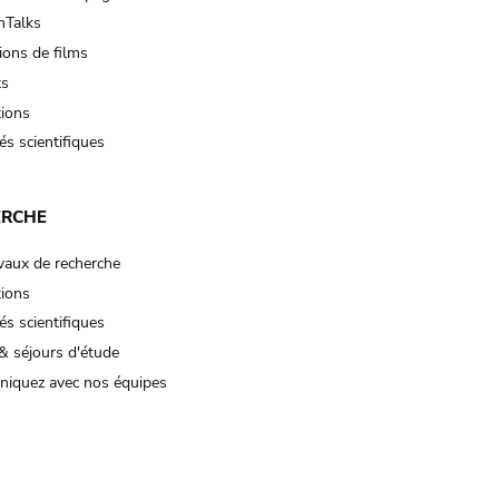
Talks
ions de films
ts
tions
és scientifiques
ERCHE
vaux de recherche
tions
és scientifiques
& séjours d'étude
iquez avec nos équipes