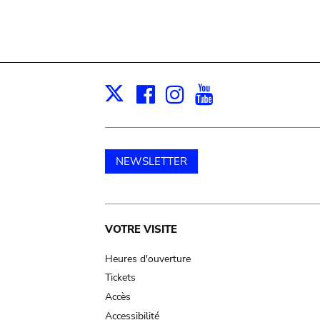
Facebook
Instagram
Youtube
Print
X
NEWSLETTER
Main
VOTRE VISITE
navigation
Heures d'ouverture
Tickets
Accès
Accessibilité