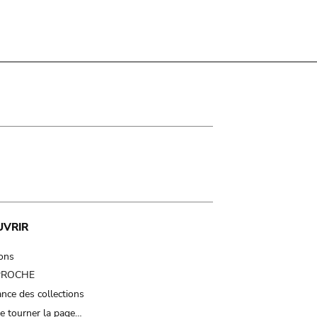
UVRIR
ions
 PROCHE
nce des collections
e tourner la page…