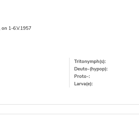
,
on
1-6.V.1957
Tritonymph(s):
Deuto-(hypop):
Proto-:
Larva(e):