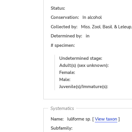
Status:
Conservation:
In alcohol
Collected by:
Miss. Zool. Basil. & Leleup
Determined by:
in
# specimen:
Undetermined stage:
Adult(s) (sex unknown):
Female:
Male:
Juvenile(s)/Immature(s):
Systematics
Name:
Iuliforme sp. [
View taxon
]
Subfamily: