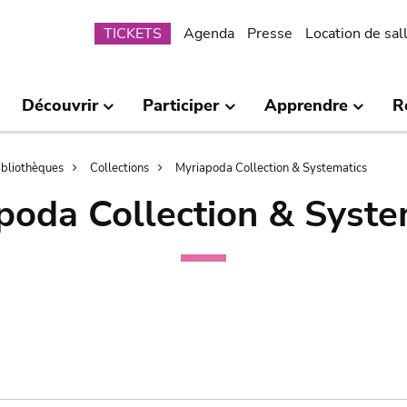
Submenu
TICKETS
Agenda
Presse
Location de sal
Découvrir
Participer
Apprendre
R
bibliothèques
Collections
Myriapoda Collection & Systematics
poda Collection & Syste