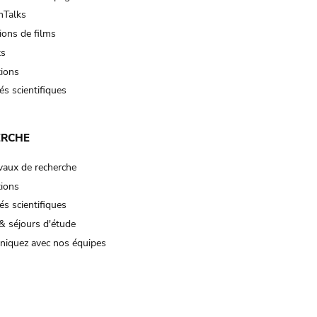
Talks
ions de films
ts
tions
és scientifiques
ERCHE
vaux de recherche
tions
és scientifiques
& séjours d'étude
iquez avec nos équipes