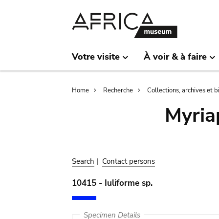
Skip
Skip
to
to
main
search
content
Votre visite
À voir & à faire
Breadcrumb
Home
Recherche
Collections, archives et 
Myria
Search
|
Contact persons
10415 - Iuliforme sp.
Specimen Details