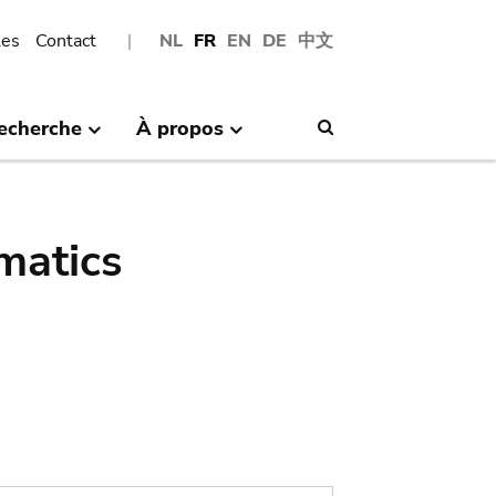
les
Contact
NL
FR
EN
DE
中文
echerche
À propos
Search
matics