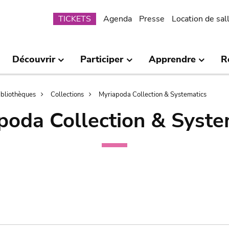
Submenu
TICKETS
Agenda
Presse
Location de sal
Découvrir
Participer
Apprendre
R
bibliothèques
Collections
Myriapoda Collection & Systematics
poda Collection & Syste