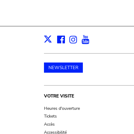
Facebook
Instagram
Youtube
Print
X
NEWSLETTER
Main
VOTRE VISITE
navigation
Heures d'ouverture
Tickets
Accès
Accessibilité