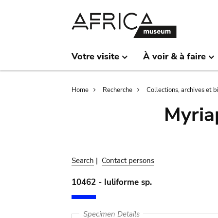
Skip
Skip
to
to
main
search
content
Votre visite
À voir & à faire
Breadcrumb
Home
Recherche
Collections, archives et 
Myria
Search
|
Contact persons
10462 - Iuliforme sp.
Specimen Details