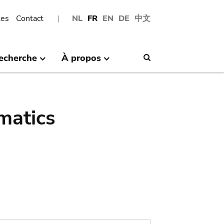
les
Contact
NL
FR
EN
DE
中文
echerche
À propos
Search
matics