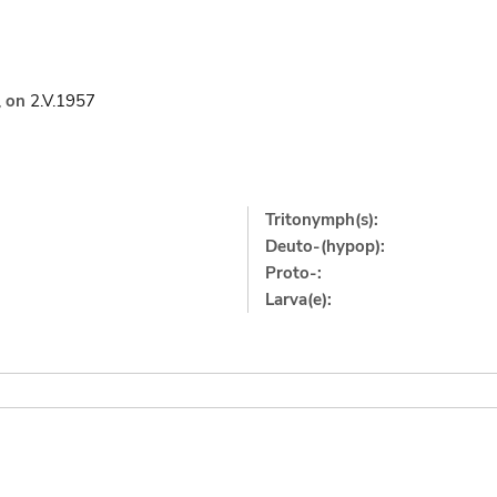
,
on
2.V.1957
Tritonymph(s):
Deuto-(hypop):
Proto-:
Larva(e):