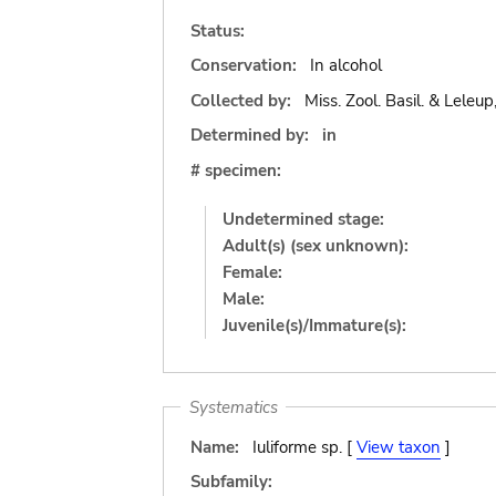
Status:
Conservation:
In alcohol
Collected by:
Miss. Zool. Basil. & Leleup
Determined by:
in
# specimen:
Undetermined stage:
Adult(s) (sex unknown):
Female:
Male:
Juvenile(s)/Immature(s):
Systematics
Name:
Iuliforme sp. [
View taxon
]
Subfamily: