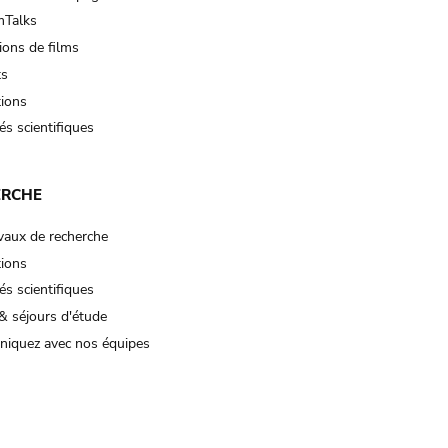
Talks
ions de films
ts
tions
és scientifiques
ERCHE
vaux de recherche
tions
és scientifiques
& séjours d'étude
iquez avec nos équipes