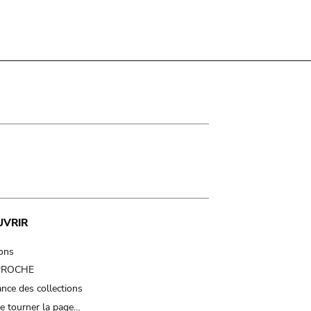
UVRIR
ions
 PROCHE
nce des collections
e tourner la page…