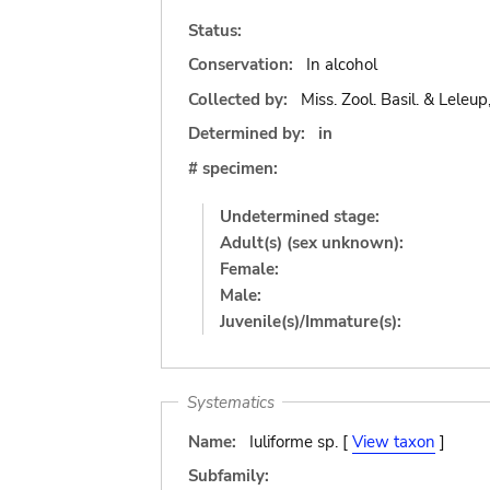
Status:
Conservation:
In alcohol
Collected by:
Miss. Zool. Basil. & Leleup
Determined by:
in
# specimen:
Undetermined stage:
Adult(s) (sex unknown):
Female:
Male:
Juvenile(s)/Immature(s):
Systematics
Name:
Iuliforme sp. [
View taxon
]
Subfamily: