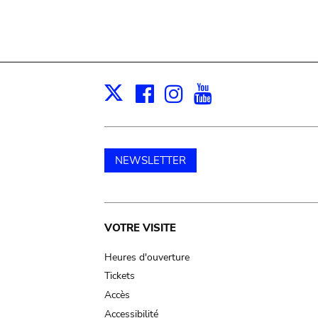
Facebook
Instagram
Youtube
Print
X
NEWSLETTER
Main
VOTRE VISITE
navigation
Heures d'ouverture
Tickets
Accès
Accessibilité