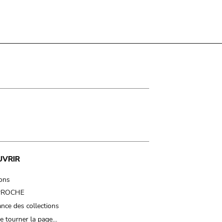
UVRIR
ions
 PROCHE
nce des collections
e tourner la page…