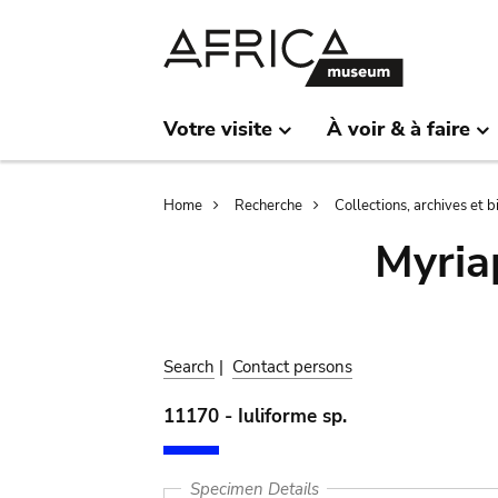
Skip
Skip
to
to
main
search
content
Votre visite
À voir & à faire
Breadcrumb
Home
Recherche
Collections, archives et 
Myria
Search
|
Contact persons
11170 - Iuliforme sp.
Specimen Details