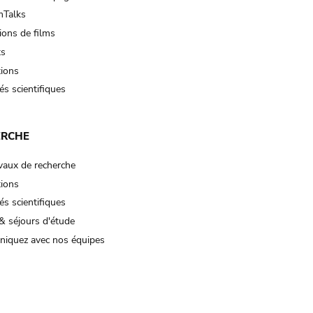
Talks
ions de films
ts
tions
és scientifiques
ERCHE
vaux de recherche
tions
és scientifiques
& séjours d'étude
iquez avec nos équipes