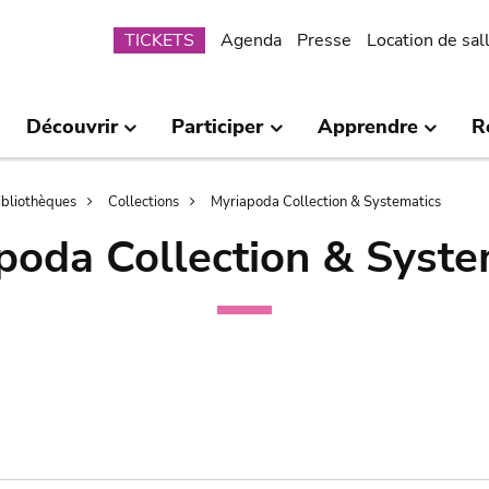
Submenu
TICKETS
Agenda
Presse
Location de sal
Découvrir
Participer
Apprendre
R
bibliothèques
Collections
Myriapoda Collection & Systematics
poda Collection & Syste