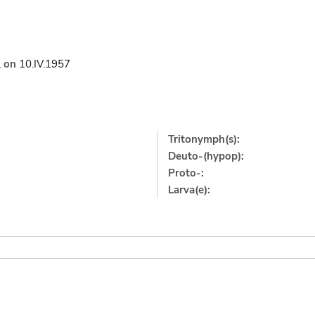
,
on
10.IV.1957
Tritonymph(s):
Deuto-(hypop):
Proto-:
Larva(e):