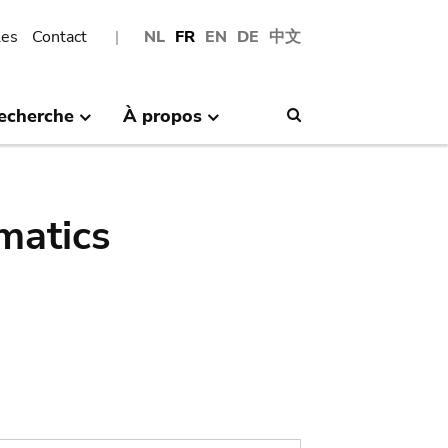
les
Contact
NL
FR
EN
DE
中文
echerche
À propos
Search
matics