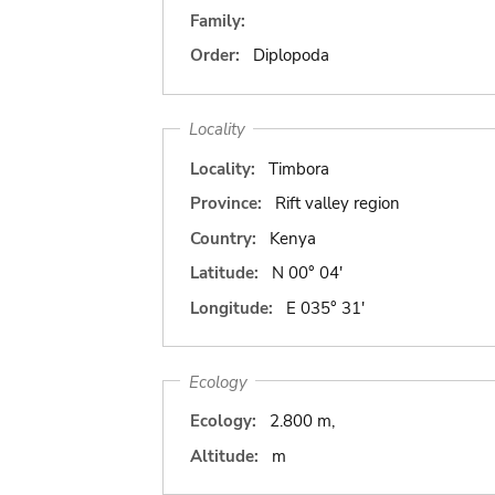
Family:
Order:
Diplopoda
Locality
Locality:
Timbora
Province:
Rift valley region
Country:
Kenya
Latitude:
N 00° 04'
Longitude:
E 035° 31'
Ecology
Ecology:
2.800 m,
Altitude:
m