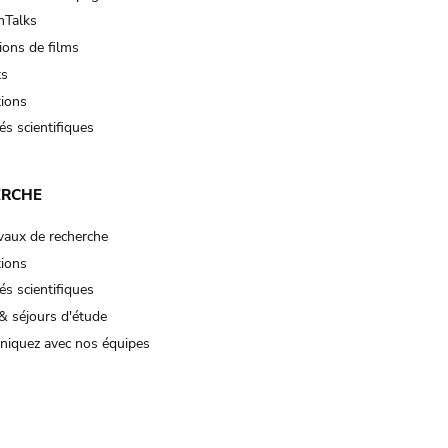
Talks
ions de films
ts
tions
és scientifiques
ERCHE
vaux de recherche
tions
és scientifiques
& séjours d'étude
iquez avec nos équipes