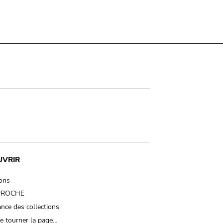
UVRIR
ions
 PROCHE
nce des collections
e tourner la page…