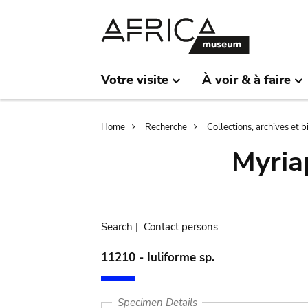
Skip
Skip
to
to
main
search
content
Votre visite
À voir & à faire
Breadcrumb
Home
Recherche
Collections, archives et 
Myria
Search
|
Contact persons
11210 - Iuliforme sp.
Specimen Details