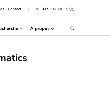
les
Contact
NL
FR
EN
DE
中文
echerche
À propos
Search
matics