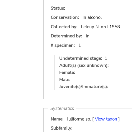
Status:
Conservation:
In alcohol
Collected by:
Leleup N.
on
I.1958
Determined by:
in
# specimen:
1
Undetermined stage:
1
Adult(s) (sex unknown):
Female:
Male:
Juvenile(s)/Immature(s):
Systematics
Name:
Iuliforme sp. [
View taxon
]
Subfamily: