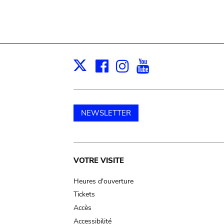
Facebook
Instagram
Youtube
Print
X
NEWSLETTER
Main
VOTRE VISITE
navigation
Heures d'ouverture
Tickets
Accès
Accessibilité