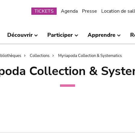
Submenu
TICKETS
Agenda
Presse
Location de sal
Découvrir
Participer
Apprendre
R
bibliothèques
Collections
Myriapoda Collection & Systematics
poda Collection & Syste