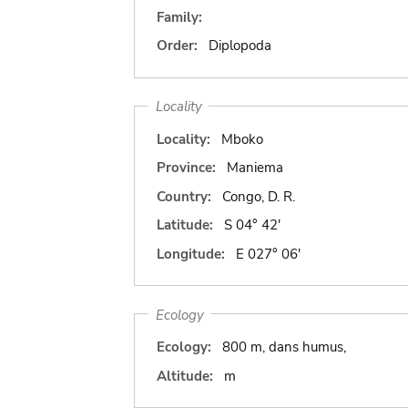
Family:
Order:
Diplopoda
Locality
Locality:
Mboko
Province:
Maniema
Country:
Congo, D. R.
Latitude:
S 04° 42'
Longitude:
E 027° 06'
Ecology
Ecology:
800 m, dans humus,
Altitude:
m