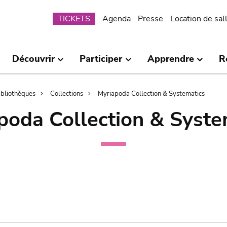
Submenu
TICKETS
Agenda
Presse
Location de sal
Découvrir
Participer
Apprendre
R
bibliothèques
Collections
Myriapoda Collection & Systematics
poda Collection & Syste