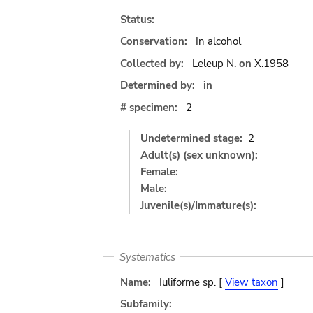
Status:
Conservation:
In alcohol
Collected by:
Leleup N.
on
X.1958
Determined by:
in
# specimen:
2
Undetermined stage:
2
Adult(s) (sex unknown):
Female:
Male:
Juvenile(s)/Immature(s):
Systematics
Name:
Iuliforme sp. [
View taxon
]
Subfamily: