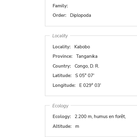
Family:
Order:
Diplopoda
Locality
Locality:
Kabobo
Province:
Tanganika
Country:
Congo, D. R.
Latitude:
S 05° 07'
Longitude:
E 029° 03'
Ecology
Ecology:
2.200 m, humus en forêt,
Altitude:
m