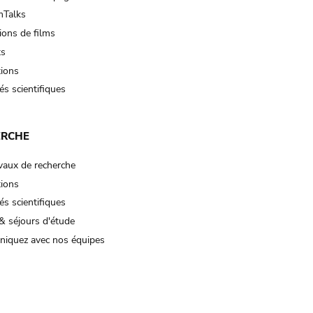
Talks
ions de films
ts
tions
és scientifiques
ERCHE
vaux de recherche
tions
és scientifiques
& séjours d'étude
iquez avec nos équipes