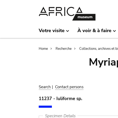
Skip
Skip
to
to
main
search
content
Votre visite
À voir & à faire
Breadcrumb
Home
Recherche
Collections, archives et 
Myria
Search
|
Contact persons
11237 - Iuliforme sp.
Specimen Details