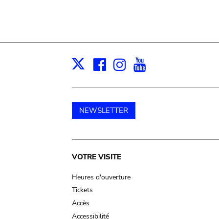
Facebook
Instagram
Youtube
Print
X
NEWSLETTER
Main
VOTRE VISITE
navigation
Heures d'ouverture
Tickets
Accès
Accessibilité