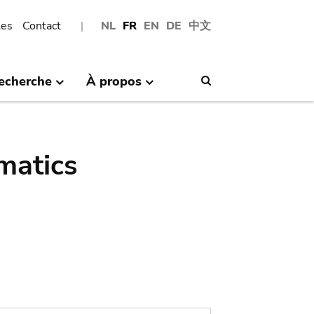
les
Contact
NL
FR
EN
DE
中文
echerche
À propos
Search
matics