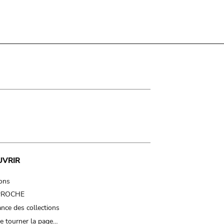
UVRIR
ions
 PROCHE
nce des collections
e tourner la page…