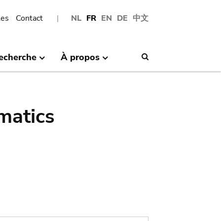
les
Contact
NL
FR
EN
DE
中文
echerche
À propos
Search
matics