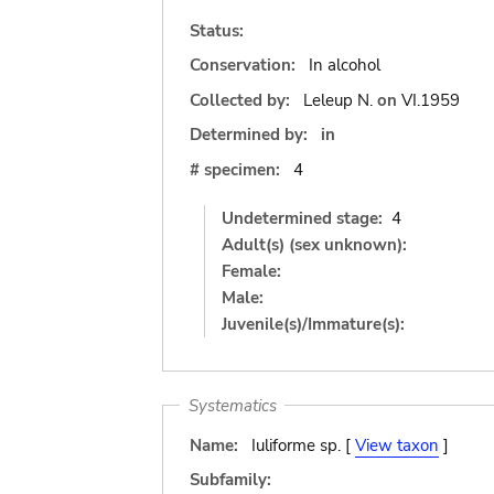
Status:
Conservation:
In alcohol
Collected by:
Leleup N.
on
VI.1959
Determined by:
in
# specimen:
4
Undetermined stage:
4
Adult(s) (sex unknown):
Female:
Male:
Juvenile(s)/Immature(s):
Systematics
Name:
Iuliforme sp. [
View taxon
]
Subfamily: