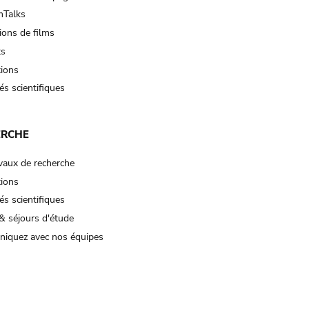
Talks
ions de films
ts
tions
és scientifiques
ERCHE
vaux de recherche
tions
és scientifiques
& séjours d'étude
iquez avec nos équipes