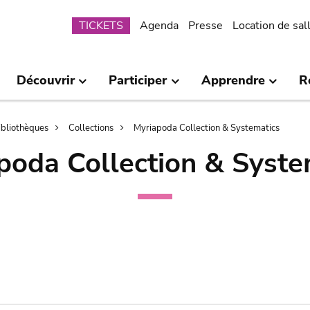
Submenu
TICKETS
Agenda
Presse
Location de sal
Découvrir
Participer
Apprendre
R
bibliothèques
Collections
Myriapoda Collection & Systematics
poda Collection & Syste