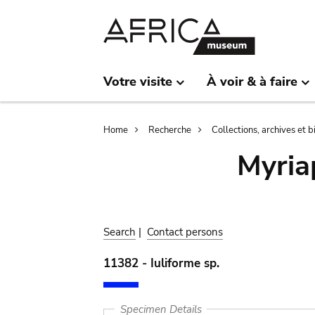
Skip
Skip
to
to
main
search
content
Votre visite
À voir & à faire
Breadcrumb
Home
Recherche
Collections, archives et 
Myria
Search
|
Contact persons
11382 - Iuliforme sp.
Specimen Details