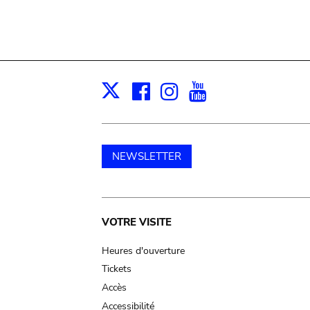
Facebook
Instagram
Youtube
Print
X
NEWSLETTER
Main
VOTRE VISITE
navigation
Heures d'ouverture
Tickets
Accès
Accessibilité