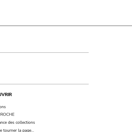
UVRIR
ions
 PROCHE
nce des collections
e tourner la page…