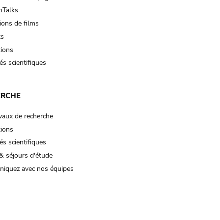
Talks
ions de films
ts
tions
és scientifiques
ERCHE
vaux de recherche
tions
és scientifiques
& séjours d'étude
iquez avec nos équipes