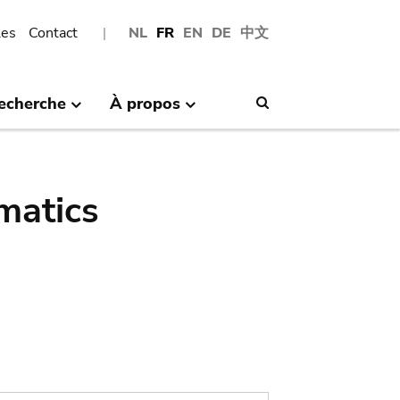
les
Contact
NL
FR
EN
DE
中文
echerche
À propos
Search
matics