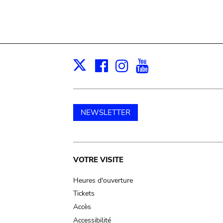
Facebook
Instagram
Youtube
Print
X
NEWSLETTER
Main
VOTRE VISITE
navigation
Heures d'ouverture
Tickets
Accès
Accessibilité