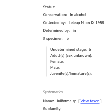
Status:
Conservation:
In alcohol
Collected by:
Leleup N.
on
IX.1959
Determined by:
in
# specimen:
5
Undetermined stage:
5
Adult(s) (sex unknown):
Female:
Male:
Juvenile(s)/Immature(s):
Systematics
Name:
Iuliforme sp. [
View taxon
]
Subfamily: