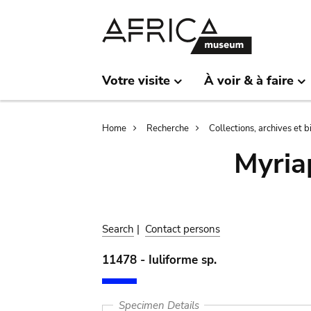
Skip
Skip
to
to
main
search
content
Votre visite
À voir & à faire
Breadcrumb
Home
Recherche
Collections, archives et 
Myria
Search
|
Contact persons
11478 - Iuliforme sp.
Specimen Details