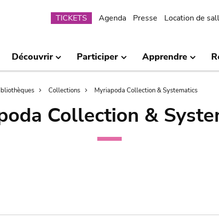
Submenu
TICKETS
Agenda
Presse
Location de sal
Découvrir
Participer
Apprendre
R
bibliothèques
Collections
Myriapoda Collection & Systematics
poda Collection & Syste