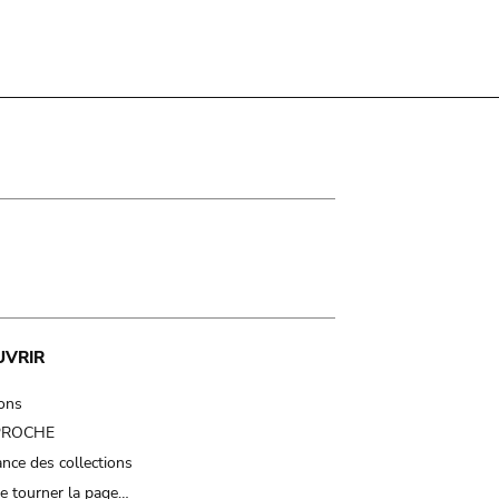
UVRIR
ions
 PROCHE
nce des collections
e tourner la page…