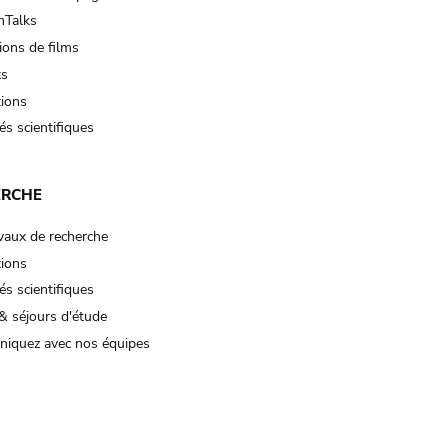
Talks
ions de films
ts
tions
és scientifiques
ERCHE
vaux de recherche
tions
és scientifiques
& séjours d'étude
iquez avec nos équipes