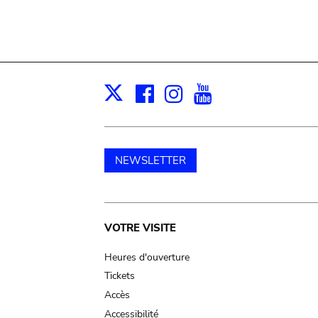
Facebook
Instagram
Youtube
Print
X
NEWSLETTER
Main
VOTRE VISITE
navigation
Heures d'ouverture
Tickets
Accès
Accessibilité