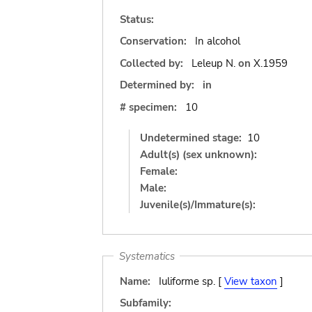
Status:
Conservation:
In alcohol
Collected by:
Leleup N.
on
X.1959
Determined by:
in
# specimen:
10
Undetermined stage:
10
Adult(s) (sex unknown):
Female:
Male:
Juvenile(s)/Immature(s):
Systematics
Name:
Iuliforme sp. [
View taxon
]
Subfamily: