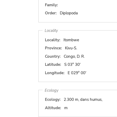
Family:
Order:
Diplopoda
Locality
Locality:
Itombwe
Province:
Kivu-S.
Country:
Congo, D. R.
Latitude:
S 03° 30'
Longitude:
E 029° 00'
Ecology
Ecology:
2.300 m, dans humus,
Altitude:
m