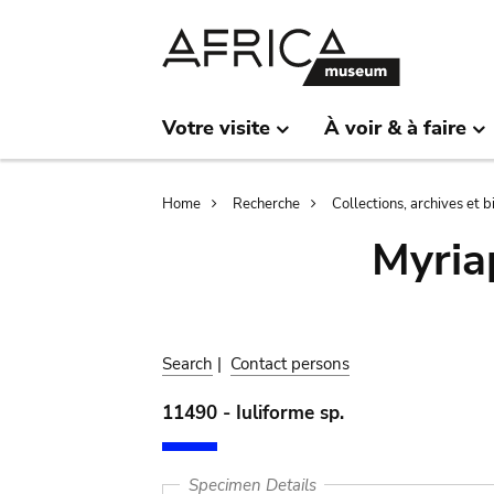
Skip
Skip
to
to
main
search
content
Votre visite
À voir & à faire
Breadcrumb
Home
Recherche
Collections, archives et 
Myria
Search
|
Contact persons
11490 - Iuliforme sp.
Specimen Details