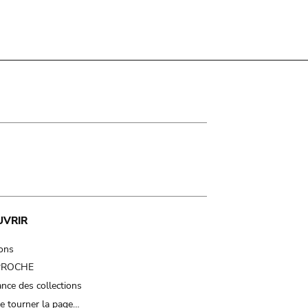
UVRIR
ions
 PROCHE
nce des collections
e tourner la page…