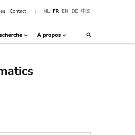
les
Contact
NL
FR
EN
DE
中文
echerche
À propos
Search
matics