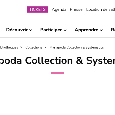
Submenu
TICKETS
Agenda
Presse
Location de sal
Découvrir
Participer
Apprendre
R
bibliothèques
Collections
Myriapoda Collection & Systematics
poda Collection & Syste