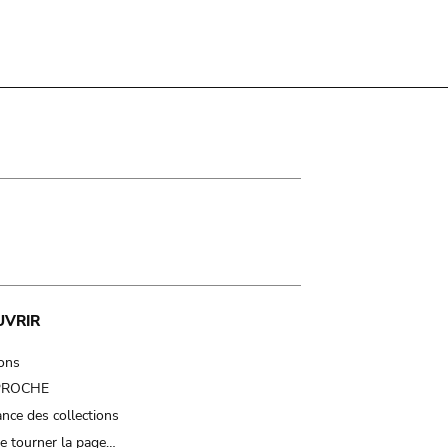
UVRIR
ions
 PROCHE
nce des collections
e tourner la page…