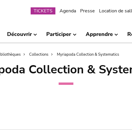
Submenu
TICKETS
Agenda
Presse
Location de sal
Découvrir
Participer
Apprendre
R
bibliothèques
Collections
Myriapoda Collection & Systematics
poda Collection & Syste