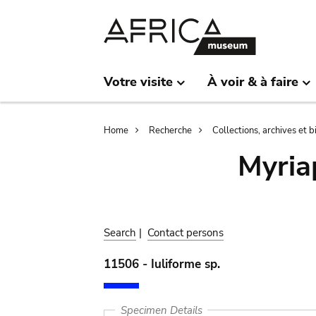
Skip
Skip
to
to
main
search
content
Votre visite
À voir & à faire
Breadcrumb
Home
Recherche
Collections, archives et 
Myria
Search
|
Contact persons
11506 - Iuliforme sp.
Specimen Details