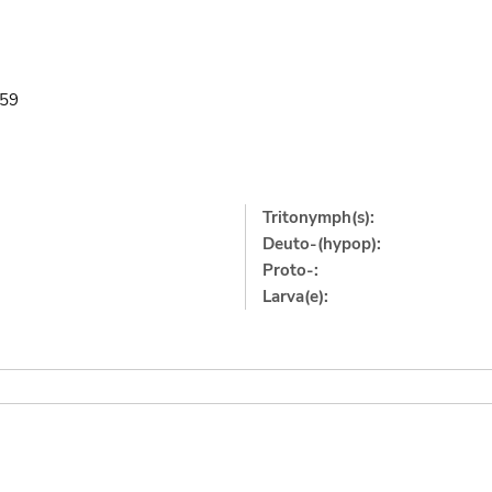
959
Tritonymph(s):
Deuto-(hypop):
Proto-:
Larva(e):