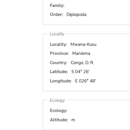
Family:
Order:
Diplopoda
Locality
Locality:
Mwana-Kusu
Province:
Maniema
Country:
Congo, D. R.
Latitude:
S 04° 26'
Longitude:
E 026° 48'
Ecology
Ecology:
Altitude:
m