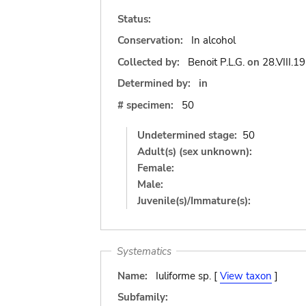
Status:
Conservation:
In alcohol
Collected by:
Benoit P.L.G.
on
28.VIII.1
Determined by:
in
# specimen:
50
Undetermined stage:
50
Adult(s) (sex unknown):
Female:
Male:
Juvenile(s)/Immature(s):
Systematics
Name:
Iuliforme sp. [
View taxon
]
Subfamily: