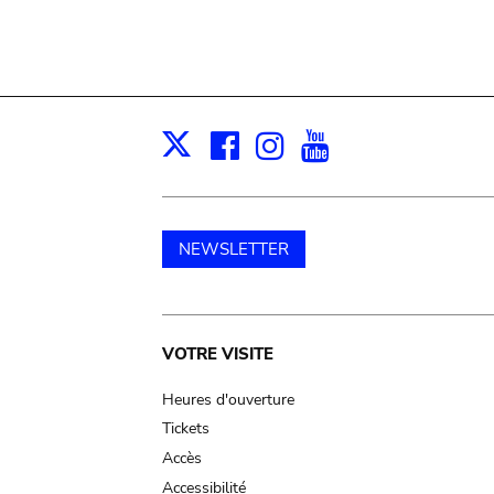
Facebook
Instagram
Youtube
Print
X
NEWSLETTER
Main
VOTRE VISITE
navigation
Heures d'ouverture
Tickets
Accès
Accessibilité