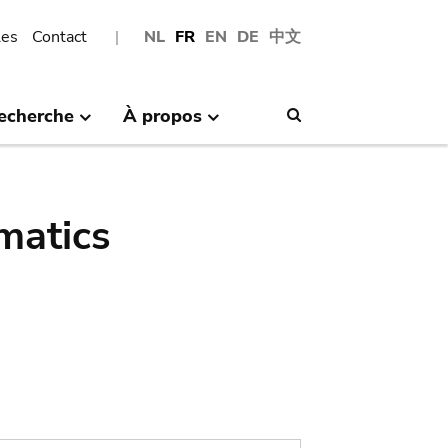
les
Contact
NL
FR
EN
DE
中文
echerche
À propos
Search
matics