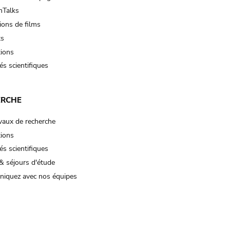
Talks
ions de films
ts
tions
és scientifiques
ERCHE
vaux de recherche
tions
és scientifiques
& séjours d'étude
iquez avec nos équipes