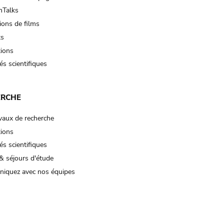
Talks
ions de films
ts
tions
és scientifiques
ERCHE
vaux de recherche
tions
és scientifiques
& séjours d'étude
iquez avec nos équipes