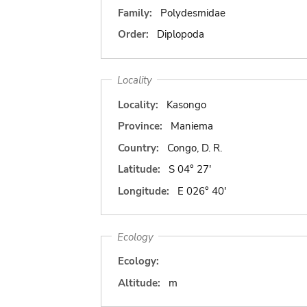
Family:
Polydesmidae
Order:
Diplopoda
Locality
Locality:
Kasongo
Province:
Maniema
Country:
Congo, D. R.
Latitude:
S 04° 27'
Longitude:
E 026° 40'
Ecology
Ecology:
Altitude:
m