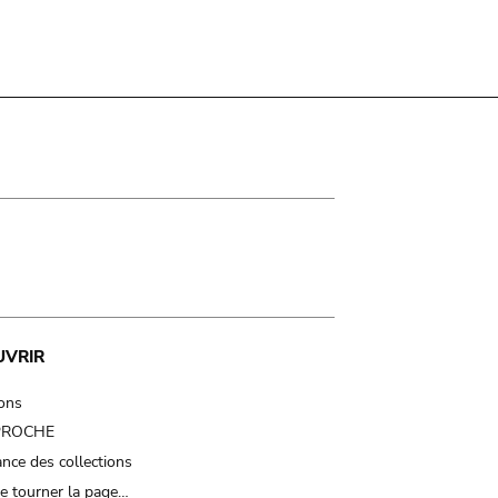
UVRIR
ions
 PROCHE
nce des collections
e tourner la page…