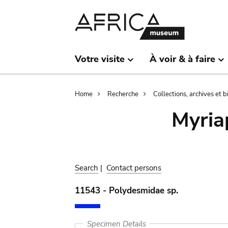
Skip
Skip
to
to
main
search
content
Votre visite
À voir & à faire
Breadcrumb
Home
Recherche
Collections, archives et 
Myria
Search
|
Contact persons
11543 - Polydesmidae sp.
Specimen Details