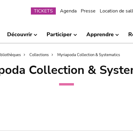
Submenu
TICKETS
Agenda
Presse
Location de sal
Découvrir
Participer
Apprendre
R
bibliothèques
Collections
Myriapoda Collection & Systematics
poda Collection & Syste