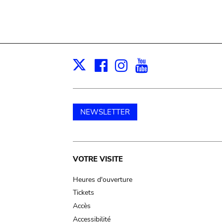
Facebook
Instagram
Youtube
Print
X
NEWSLETTER
Main
VOTRE VISITE
navigation
Heures d'ouverture
Tickets
Accès
Accessibilité