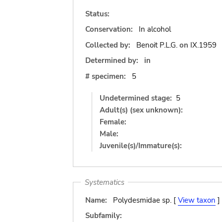
Status:
Conservation:
In alcohol
Collected by:
Benoit P.L.G.
on
IX.1959
Determined by:
in
# specimen:
5
Undetermined stage:
5
Adult(s) (sex unknown):
Female:
Male:
Juvenile(s)/Immature(s):
Systematics
Name:
Polydesmidae sp. [
View taxon
]
Subfamily: