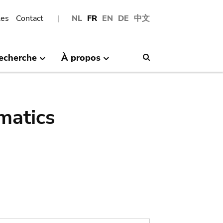
les
Contact
NL
FR
EN
DE
中文
echerche
À propos
Search
matics