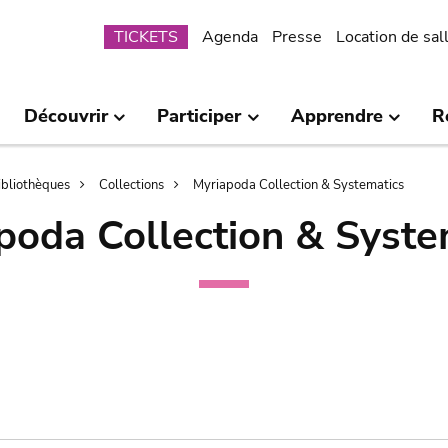
Submenu
TICKETS
Agenda
Presse
Location de sal
Découvrir
Participer
Apprendre
R
bibliothèques
Collections
Myriapoda Collection & Systematics
poda Collection & Syste