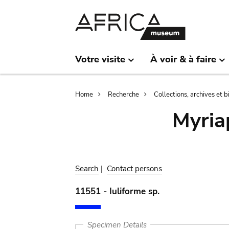
Skip
Skip
to
to
main
search
content
Votre visite
À voir & à faire
Breadcrumb
Home
Recherche
Collections, archives et 
Myria
Search
|
Contact persons
11551 - Iuliforme sp.
Specimen Details