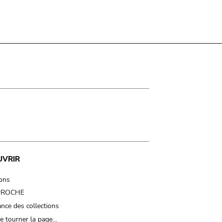
UVRIR
ions
 PROCHE
nce des collections
e tourner la page…