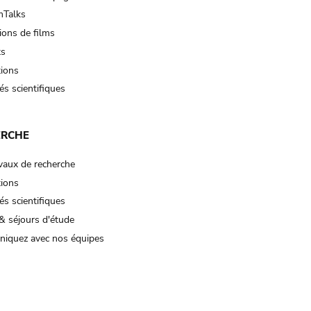
Talks
ions de films
ts
tions
és scientifiques
ERCHE
vaux de recherche
tions
és scientifiques
& séjours d'étude
iquez avec nos équipes