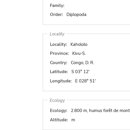
Family:
Order:
Diplopoda
Locality
Locality:
Kahololo
Province:
Kivu-S.
Country:
Congo, D. R.
Latitude:
S 03° 12'
Longitude:
E 028° 51'
Ecology
Ecology:
2.800 m, humus forêt de mon
Altitude:
m