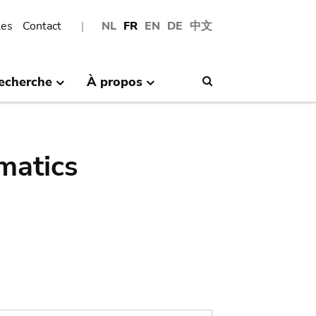
les
Contact
NL
FR
EN
DE
中文
echerche
À propos
Search
matics