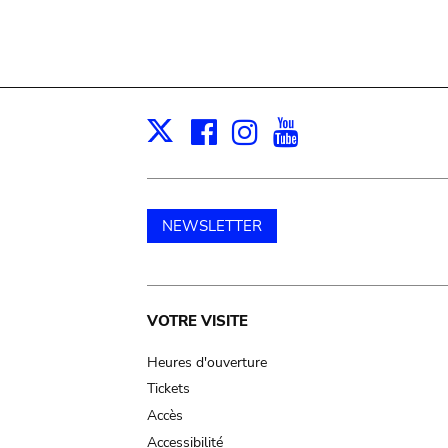
Facebook
Instagram
Youtube
Print
X
NEWSLETTER
Main
VOTRE VISITE
navigation
Heures d'ouverture
Tickets
Accès
Accessibilité