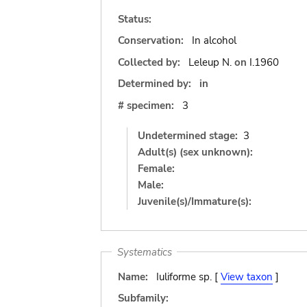
Status:
Conservation:
In alcohol
Collected by:
Leleup N.
on
I.1960
Determined by:
in
# specimen:
3
Undetermined stage:
3
Adult(s) (sex unknown):
Female:
Male:
Juvenile(s)/Immature(s):
Systematics
Name:
Iuliforme sp. [
View taxon
]
Subfamily: