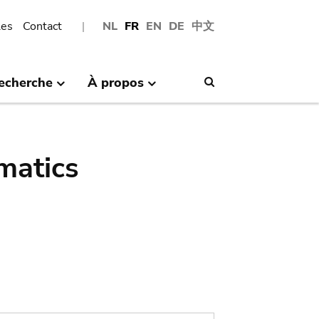
les
Contact
NL
FR
EN
DE
中文
echerche
À propos
Search
matics