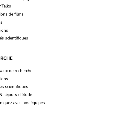
Talks
ions de films
ts
tions
és scientifiques
ERCHE
vaux de recherche
tions
és scientifiques
& séjours d'étude
iquez avec nos équipes