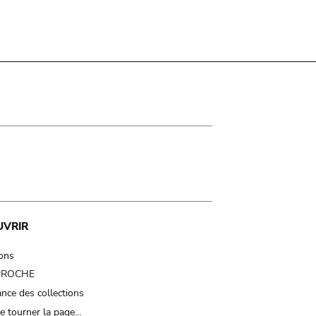
UVRIR
ions
 PROCHE
nce des collections
e tourner la page…