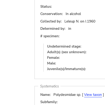
Status:
Conservation:
In alcohol
Collected by:
Leleup N.
on
I.1960
Determined by:
in
# specimen:
Undetermined stage:
Adult(s) (sex unknown):
Female:
Male:
Juvenile(s)/Immature(s):
Systematics
Name:
Polydesmidae sp. [
View taxon
]
Subfamily: