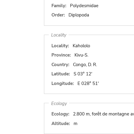
Family:
Polydesmidae
Order:
Diplopoda
Locality
Locality:
Kahololo
Province:
Kivu-S.
Country:
Congo, D. R.
Latitude:
S 03° 12'
Longitude:
E 028° 51'
Ecology
Ecology:
2.800 m, forêt de montagne a
Altitude:
m