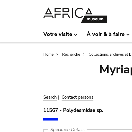
Skip
Skip
to
to
main
search
content
Votre visite
À voir & à faire
Breadcrumb
Home
Recherche
Collections, archives et 
Myria
Search
|
Contact persons
11567 - Polydesmidae sp.
Specimen Details