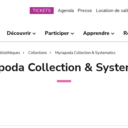
Submenu
TICKETS
Agenda
Presse
Location de sal
Découvrir
Participer
Apprendre
R
bibliothèques
Collections
Myriapoda Collection & Systematics
poda Collection & Syste