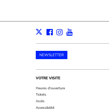
Facebook
Instagram
Youtube
Print
X
NEWSLETTER
Main
VOTRE VISITE
navigation
Heures d'ouverture
Tickets
Accès
Accessibilité