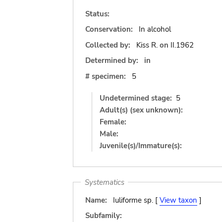
Status:
Conservation:
In alcohol
Collected by:
Kiss R.
on
II.1962
Determined by:
in
# specimen:
5
Undetermined stage:
5
Adult(s) (sex unknown):
Female:
Male:
Juvenile(s)/Immature(s):
Systematics
Name:
Iuliforme sp. [
View taxon
]
Subfamily: