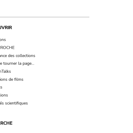
UVRIR
ions
 PROCHE
nce des collections
e tourner la page…
Talks
ions de films
ts
tions
és scientifiques
ERCHE