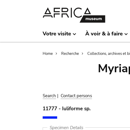
Skip
Skip
to
to
main
search
content
Votre visite
À voir & à faire
Breadcrumb
Home
Recherche
Collections, archives et 
Myria
Search
|
Contact persons
11777 - Iuliforme sp.
Specimen Details