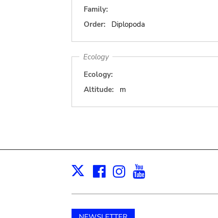
Family:
Order:
Diplopoda
Ecology
Ecology:
Altitude:
m
Facebook
Instagram
Youtube
Print
X
NEWSLETTER