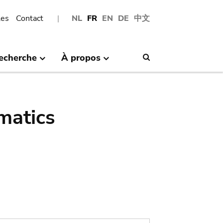
les
Contact
NL
FR
EN
DE
中文
echerche
À propos
Search
matics