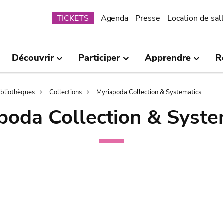
Submenu
TICKETS
Agenda
Presse
Location de sal
Découvrir
Participer
Apprendre
R
bibliothèques
Collections
Myriapoda Collection & Systematics
poda Collection & Syste