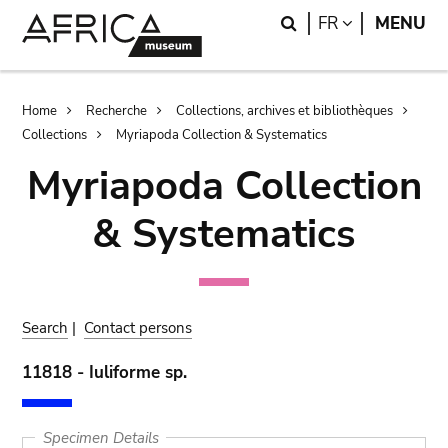
Skip
Skip
Search
LANGUAGE
FR
MENU
to
to
main
search
content
Breadcrumb
Home
Recherche
Collections, archives et bibliothèques
Collections
Myriapoda Collection & Systematics
Myriapoda Collection
& Systematics
Search
|
Contact persons
11818 - Iuliforme sp.
Specimen Details