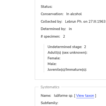
Status:
Conservation:
In alcohol
Collected by:
Lebrun Ph.
on
27.III.1963
Determined by:
in
# specimen:
2
Undetermined stage:
2
Adult(s) (sex unknown):
Female:
Male:
Juvenile(s)/Immature(s):
Systematics
Name:
Iuliforme sp. [
View taxon
]
Subfamily: