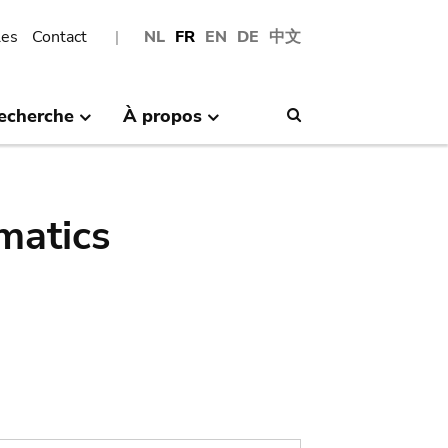
les
Contact
NL
FR
EN
DE
中文
echerche
À propos
Search
matics