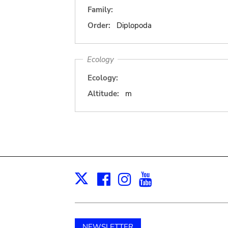
Family:
Order:
Diplopoda
Ecology
Ecology:
Altitude:
m
Facebook
Instagram
Youtube
Print
X
NEWSLETTER