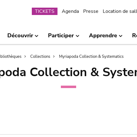
Submenu
TICKETS
Agenda
Presse
Location de sal
Découvrir
Participer
Apprendre
R
bibliothèques
Collections
Myriapoda Collection & Systematics
poda Collection & Syste