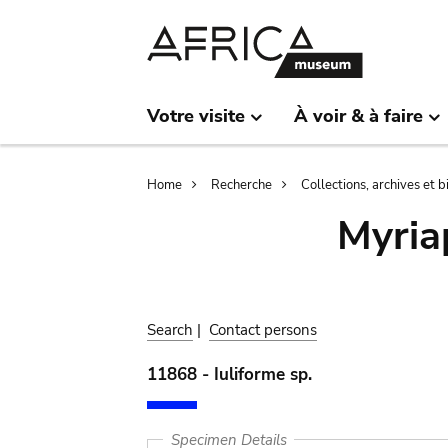
Skip
Skip
to
to
main
search
content
Votre visite
À voir & à faire
Breadcrumb
Home
Recherche
Collections, archives et 
Myria
Search
|
Contact persons
11868 - Iuliforme sp.
Specimen Details