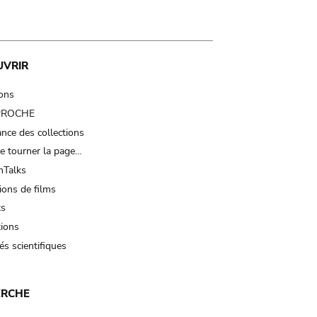
UVRIR
ions
 PROCHE
nce des collections
e tourner la page…
Talks
ions de films
ts
tions
és scientifiques
ERCHE