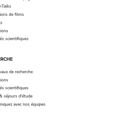
Talks
ions de films
ts
tions
és scientifiques
ERCHE
vaux de recherche
tions
és scientifiques
& séjours d'étude
iquez avec nos équipes