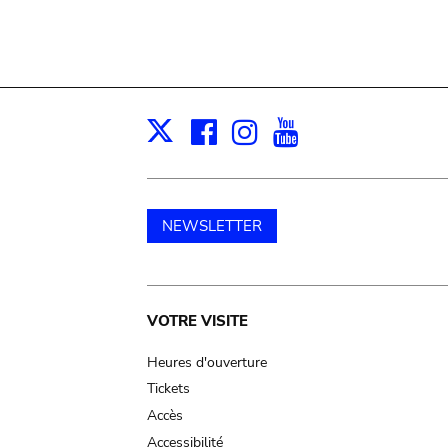
Facebook
Instagram
Youtube
Print
X
NEWSLETTER
Main
VOTRE VISITE
navigation
Heures d'ouverture
Tickets
Accès
Accessibilité