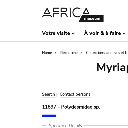
Skip
Skip
to
to
main
search
content
Votre visite
À voir & à faire
Breadcrumb
Home
Recherche
Collections, archives et 
Myria
Search
|
Contact persons
11897 - Polydesmidae sp.
Specimen Details