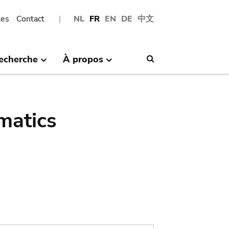
les
Contact
NL
FR
EN
DE
中文
echerche
À propos
Search
matics