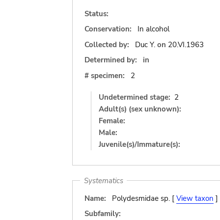
Status:
Conservation:
In alcohol
Collected by:
Duc Y.
on
20.VI.1963
Determined by:
in
# specimen:
2
Undetermined stage:
2
Adult(s) (sex unknown):
Female:
Male:
Juvenile(s)/Immature(s):
Systematics
Name:
Polydesmidae sp. [
View taxon
]
Subfamily: