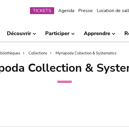
Submenu
TICKETS
Agenda
Presse
Location de sal
Découvrir
Participer
Apprendre
R
bibliothèques
Collections
Myriapoda Collection & Systematics
poda Collection & Syste