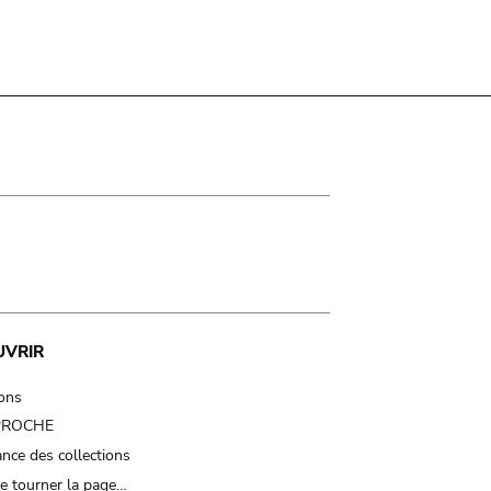
UVRIR
ions
 PROCHE
nce des collections
e tourner la page…