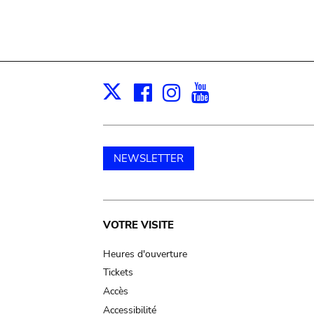
Facebook
Instagram
Youtube
Print
X
NEWSLETTER
Main
VOTRE VISITE
navigation
Heures d'ouverture
Tickets
Accès
Accessibilité