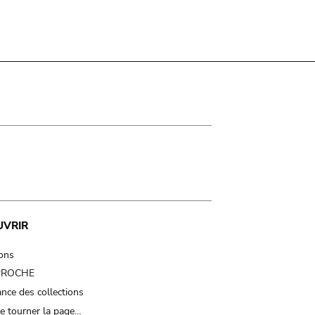
UVRIR
ions
 PROCHE
nce des collections
e tourner la page…