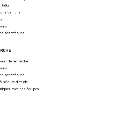
Talks
ions de films
ts
tions
és scientifiques
ERCHE
vaux de recherche
tions
és scientifiques
& séjours d'étude
iquez avec nos équipes