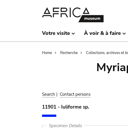
Skip
Skip
to
to
main
search
content
Votre visite
À voir & à faire
Breadcrumb
Home
Recherche
Collections, archives et 
Myria
Search
|
Contact persons
11901 - Iuliforme sp.
Specimen Details