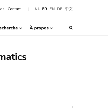
les
Contact
NL
FR
EN
DE
中文
echerche
À propos
Search
matics