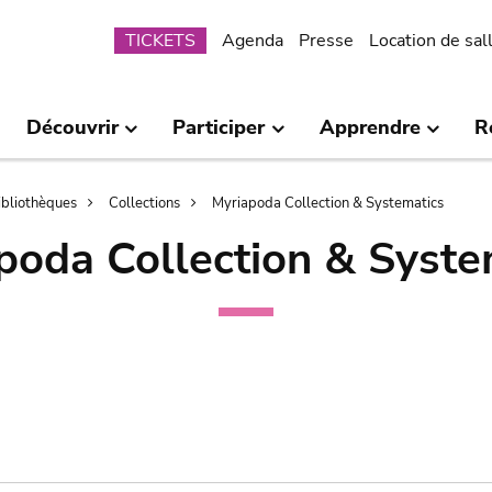
Submenu
TICKETS
Agenda
Presse
Location de sal
Découvrir
Participer
Apprendre
R
bibliothèques
Collections
Myriapoda Collection & Systematics
poda Collection & Syste