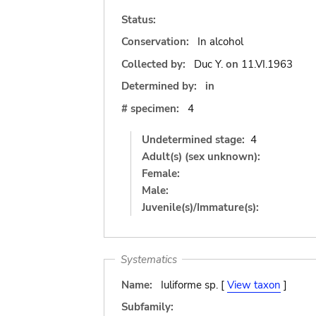
Status:
Conservation:
In alcohol
Collected by:
Duc Y.
on
11.VI.1963
Determined by:
in
# specimen:
4
Undetermined stage:
4
Adult(s) (sex unknown):
Female:
Male:
Juvenile(s)/Immature(s):
Systematics
Name:
Iuliforme sp. [
View taxon
]
Subfamily: