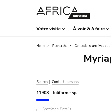
Skip
Skip
to
to
main
search
content
Votre visite
À voir & à faire
Breadcrumb
Home
Recherche
Collections, archives et 
Myria
Search
|
Contact persons
11908 - Iuliforme sp.
Specimen Details