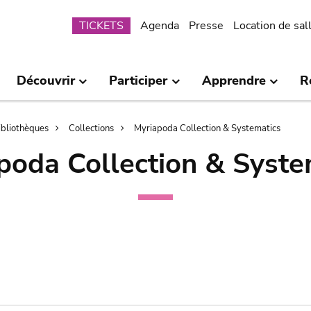
Submenu
TICKETS
Agenda
Presse
Location de sal
Découvrir
Participer
Apprendre
R
bibliothèques
Collections
Myriapoda Collection & Systematics
poda Collection & Syste