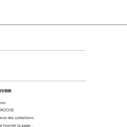
UVRIR
ions
 PROCHE
nce des collections
e tourner la page…