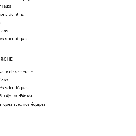
Talks
ions de films
ts
tions
és scientifiques
ERCHE
vaux de recherche
tions
és scientifiques
& séjours d'étude
iquez avec nos équipes