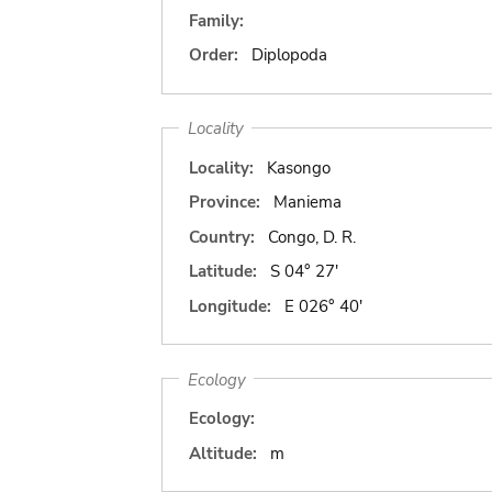
Family:
Order:
Diplopoda
Locality
Locality:
Kasongo
Province:
Maniema
Country:
Congo, D. R.
Latitude:
S 04° 27'
Longitude:
E 026° 40'
Ecology
Ecology:
Altitude:
m