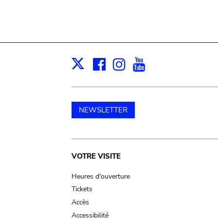
Facebook
Instagram
Youtube
Print
X
NEWSLETTER
Main
VOTRE VISITE
navigation
Heures d'ouverture
Tickets
Accès
Accessibilité