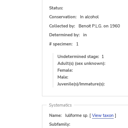
Status:
Conservation:
In alcohol
Collected by:
Benoit P.L.G.
on
1960
Determined by:
in
# specimen:
1
Undetermined stage:
1
Adult(s) (sex unknown):
Female:
Male:
Juvenile(s)/Immature(s):
Systematics
Name:
Iuliforme sp. [
View taxon
]
Subfamily: