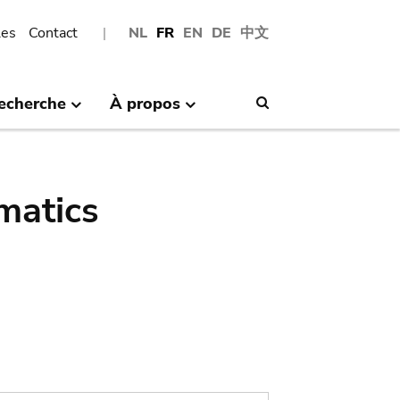
les
Contact
NL
FR
EN
DE
中文
echerche
À propos
Search
matics