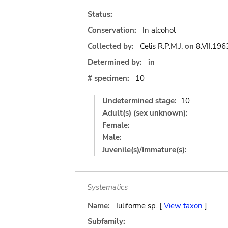
Status:
Conservation:
In alcohol
Collected by:
Celis R.P.M.J.
on
8.VII.196
Determined by:
in
# specimen:
10
Undetermined stage:
10
Adult(s) (sex unknown):
Female:
Male:
Juvenile(s)/Immature(s):
Systematics
Name:
Iuliforme sp. [
View taxon
]
Subfamily: