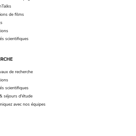
Talks
ions de films
ts
tions
és scientifiques
ERCHE
vaux de recherche
tions
és scientifiques
& séjours d'étude
iquez avec nos équipes