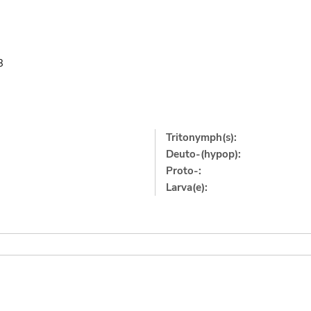
3
Tritonymph(s):
Deuto-(hypop):
Proto-:
Larva(e):