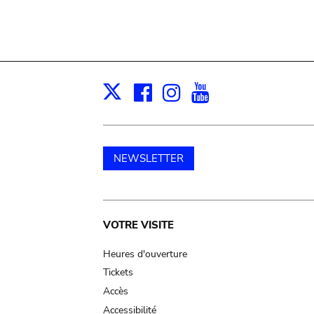
Facebook
Instagram
Youtube
Print
X
NEWSLETTER
Main
VOTRE VISITE
navigation
Heures d'ouverture
Tickets
Accès
Accessibilité