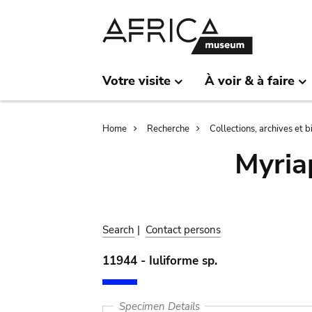
Skip
Skip
to
to
main
search
content
Votre visite
À voir & à faire
Breadcrumb
Home
Recherche
Collections, archives et 
Myria
Search
|
Contact persons
11944 - Iuliforme sp.
Specimen Details