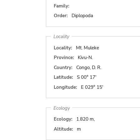
Family:
Order:
Diplopoda
Locality
Locality:
Mt. Muleke
Province:
Kivu-N.
Country:
Congo, D. R.
Latitude:
S 00° 17'
Longitude:
E 029° 15'
Ecology
Ecology:
1.820 m,
Altitude:
m