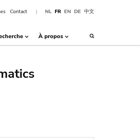
les
Contact
NL
FR
EN
DE
中文
echerche
À propos
Search
matics