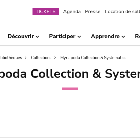
Submenu
TICKETS
Agenda
Presse
Location de sal
Découvrir
Participer
Apprendre
R
bibliothèques
Collections
Myriapoda Collection & Systematics
poda Collection & Syste