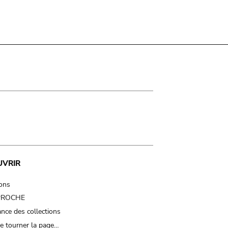
UVRIR
ions
 PROCHE
nce des collections
e tourner la page…