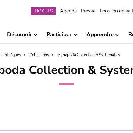
Submenu
TICKETS
Agenda
Presse
Location de sal
Découvrir
Participer
Apprendre
R
bibliothèques
Collections
Myriapoda Collection & Systematics
poda Collection & Syste