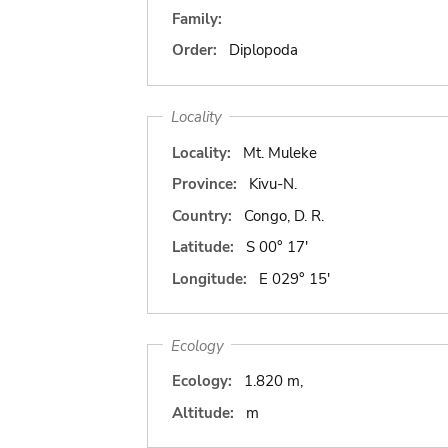
Family:
Order:
Diplopoda
Locality
Locality:
Mt. Muleke
Province:
Kivu-N.
Country:
Congo, D. R.
Latitude:
S 00° 17'
Longitude:
E 029° 15'
Ecology
Ecology:
1.820 m,
Altitude:
m