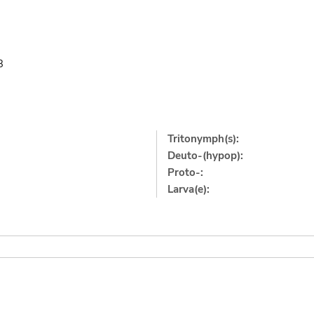
3
Tritonymph(s):
Deuto-(hypop):
Proto-:
Larva(e):