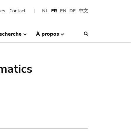
les
Contact
NL
FR
EN
DE
中文
echerche
À propos
Search
matics