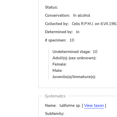
Status:
Conservation:
In alcohol
Collected by:
Celis R.P.M.J.
on
6.VII.196
Determined by:
in
# specimen:
10
Undetermined stage:
10
Adult(s) (sex unknown):
Female:
Male:
Juvenile(s)/Immature(s):
Systematics
Name:
Iuliforme sp. [
View taxon
]
Subfamily: