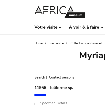
Skip
Skip
to
to
main
search
content
Votre visite
À voir & à faire
Breadcrumb
Home
Recherche
Collections, archives et 
Myria
Search
|
Contact persons
11956 - Iuliforme sp.
Specimen Details