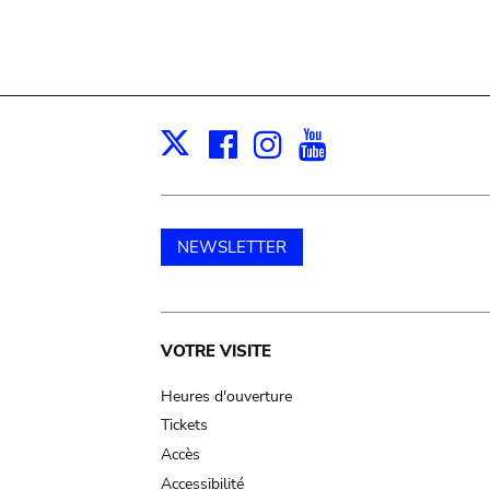
Facebook
Instagram
Youtube
Print
X
NEWSLETTER
Main
VOTRE VISITE
navigation
Heures d'ouverture
Tickets
Accès
Accessibilité