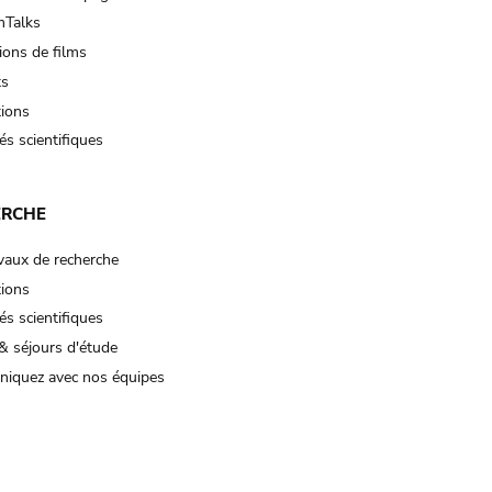
Talks
ions de films
ts
tions
és scientifiques
ERCHE
vaux de recherche
tions
és scientifiques
& séjours d'étude
iquez avec nos équipes