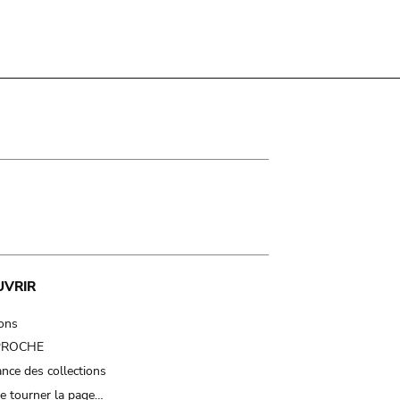
UVRIR
ions
 PROCHE
nce des collections
e tourner la page…