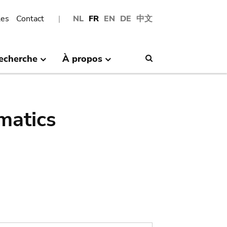
les
Contact
NL
FR
EN
DE
中文
echerche
À propos
Search
matics