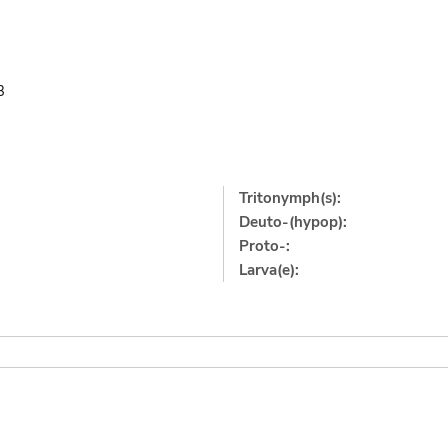
3
Tritonymph(s):
Deuto-(hypop):
Proto-:
Larva(e):