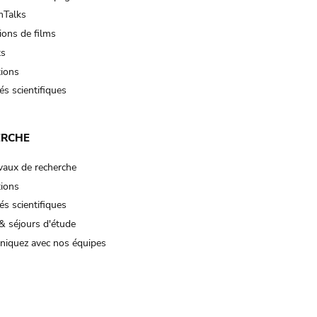
Talks
ions de films
ts
tions
és scientifiques
ERCHE
vaux de recherche
tions
és scientifiques
& séjours d'étude
iquez avec nos équipes