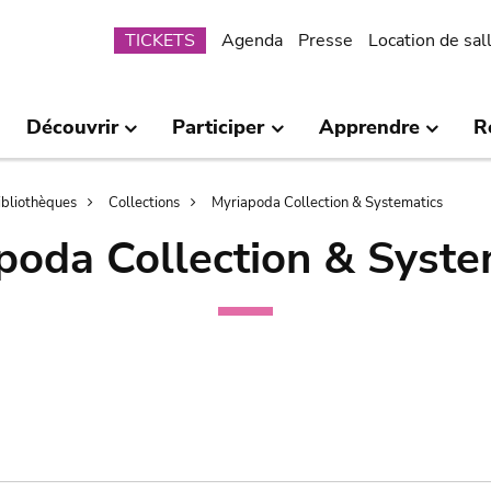
Submenu
TICKETS
Agenda
Presse
Location de sal
Découvrir
Participer
Apprendre
R
bibliothèques
Collections
Myriapoda Collection & Systematics
poda Collection & Syste