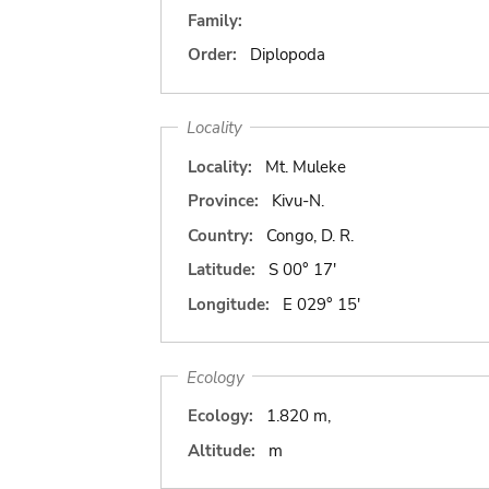
Family:
Order:
Diplopoda
Locality
Locality:
Mt. Muleke
Province:
Kivu-N.
Country:
Congo, D. R.
Latitude:
S 00° 17'
Longitude:
E 029° 15'
Ecology
Ecology:
1.820 m,
Altitude:
m