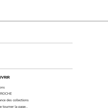
UVRIR
ions
 PROCHE
nce des collections
e tourner la page…