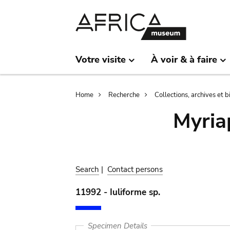
Skip
Skip
to
to
main
search
content
Votre visite
À voir & à faire
Breadcrumb
Home
Recherche
Collections, archives et 
Myria
Search
|
Contact persons
11992 - Iuliforme sp.
Specimen Details