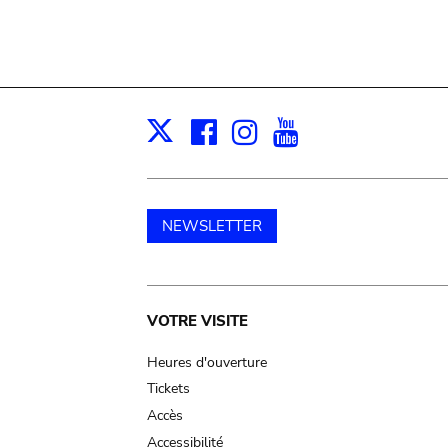
Facebook
Instagram
Youtube
Print
X
NEWSLETTER
Main
VOTRE VISITE
navigation
Heures d'ouverture
Tickets
Accès
Accessibilité