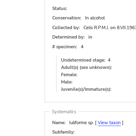
Status:
Conservation:
In alcohol
Collected by:
Celis R.P.M.J.
on
8.VII.196
Determined by:
in
# specimen:
4
Undetermined stage:
4
Adult(s) (sex unknown):
Female:
Male:
Juvenile(s)/Immature(s):
Systematics
Name:
Iuliforme sp. [
View taxon
]
Subfamily: